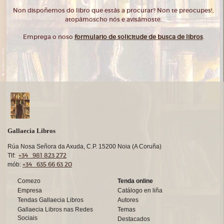
Non dispoñemos do libro que estás a procurar? Non te preocupes!,
atopámoscho nós e avisámoste.
Emprega o noso
formulario de solicitude de busca de libros
.
Gallaecia Libros
Rúa Nosa Señora da Axuda, C.P. 15200 Noia (A Coruña)
+34 981 823 272
Tlf:
+34 635 66 63 20
mób:
Comezo
Tenda online
Empresa
Catálogo en liña
Tendas Gallaecia Libros
Autores
Gallaecia Libros nas Redes
Temas
Sociais
Destacados