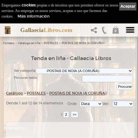
Empregamos
cookies
propias e de terceiros que nos permiten ofrecer os nosos
Aceptar
servizos. Ao empregar os nosos servizos, aceptas o uso que facemos das
Máis información
cookies.
Gallaecia
Libros.com
0
::
>
>
>
Comezo
Catálogo en liña
POSTALES
POSTAIS DE NOIA (A CORUÑA)
Tenda en liña - Gallaecia Libros
Ver categoría:
Procurar texto:
Catálogo
>
POSTALES
>
POSTAIS DE NOIA (A CORUÑA)
Dende 1 até 12 de 14 elementos
Orde
Ver:
2
>>
1