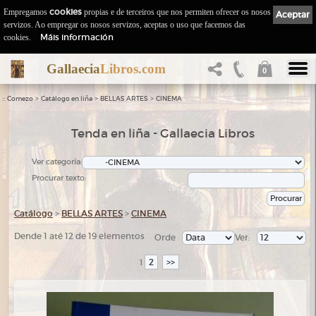
Empregamos
cookies
propias e de terceiros que nos permiten ofrecer os nosos
Aceptar
servizos. Ao empregar os nosos servizos, aceptas o uso que facemos das
Máis información
cookies.
Gallaecia
Libros.com
0
::
>
>
>
Comezo
Catálogo en liña
BELLAS ARTES
CINEMA
Tenda en liña - Gallaecia Libros
Ver categoría:
Procurar texto:
Catálogo
>
BELLAS ARTES
>
CINEMA
Dende 1 até 12 de 19 elementos
Orde
Ver:
2
>>
1