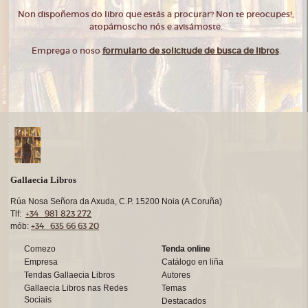
Non dispoñemos do libro que estás a procurar? Non te preocupes!,
atopámoscho nós e avisámoste.
Emprega o noso
formulario de solicitude de busca de libros
.
Gallaecia Libros
Rúa Nosa Señora da Axuda, C.P. 15200 Noia (A Coruña)
+34 981 823 272
Tlf:
+34 635 66 63 20
mób:
Comezo
Tenda online
Empresa
Catálogo en liña
Tendas Gallaecia Libros
Autores
Gallaecia Libros nas Redes
Temas
Sociais
Destacados