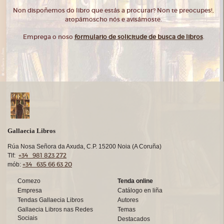
Non dispoñemos do libro que estás a procurar? Non te preocupes!,
atopámoscho nós e avisámoste.
Emprega o noso
formulario de solicitude de busca de libros
.
Gallaecia Libros
Rúa Nosa Señora da Axuda, C.P. 15200 Noia (A Coruña)
+34 981 823 272
Tlf:
+34 635 66 63 20
mób:
Comezo
Tenda online
Empresa
Catálogo en liña
Tendas Gallaecia Libros
Autores
Gallaecia Libros nas Redes
Temas
Sociais
Destacados