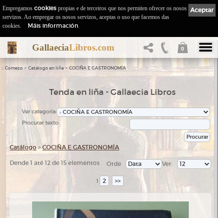
Empregamos
cookies
propias e de terceiros que nos permiten ofrecer os nosos
Aceptar
servizos. Ao empregar os nosos servizos, aceptas o uso que facemos das
Máis información
cookies.
Gallaecia
Libros.com
0
::
>
>
Comezo
Catálogo en liña
COCIÑA E GASTRONOMÍA
Tenda en liña - Gallaecia Libros
Ver categoría:
Procurar texto:
Catálogo
>
COCIÑA E GASTRONOMÍA
Dende 1 até 12 de 15 elementos
Orde
Ver:
2
>>
1