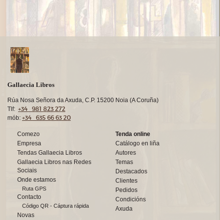
Gallaecia Libros
Rúa Nosa Señora da Axuda, C.P. 15200 Noia (A Coruña)
+34 981 823 272
Tlf:
+34 635 66 63 20
mób:
Comezo
Tenda online
Empresa
Catálogo en liña
Tendas Gallaecia Libros
Autores
Gallaecia Libros nas Redes
Temas
Sociais
Destacados
Onde estamos
Clientes
Ruta GPS
Pedidos
Contacto
Condicións
Código QR - Cáptura rápida
Axuda
Novas