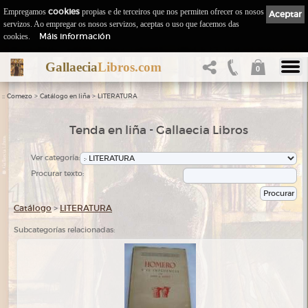
Empregamos
cookies
propias e de terceiros que nos permiten ofrecer os nosos
Aceptar
servizos. Ao empregar os nosos servizos, aceptas o uso que facemos das
Máis información
cookies.
Gallaecia
Libros.com
0
::
>
>
Comezo
Catálogo en liña
LITERATURA
Tenda en liña - Gallaecia Libros
Ver categoría:
Procurar texto:
Catálogo
>
LITERATURA
Subcategorías relacionadas: