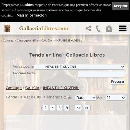
Empregamos
cookies
propias e de terceiros que nos permiten ofrecer os nosos
Aceptar
servizos. Ao empregar os nosos servizos, aceptas o uso que facemos das
Máis información
cookies.
Gallaecia
Libros.com
0
::
>
>
>
Comezo
Catálogo en liña
GALICIA
INFANTIL E XUVENIL
Tenda en liña - Gallaecia Libros
Ver categoría:
Procurar texto:
Catálogo
>
GALICIA
>
INFANTIL E XUVENIL
Dende 1 até 12 de 388 elementos
Orde
Ver:
2
3
4
9
33
>>
1
...