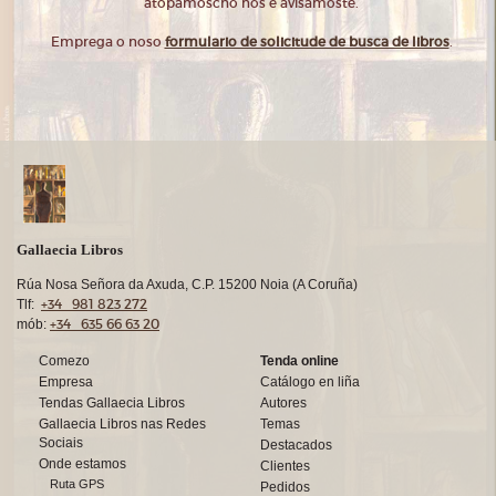
atopámoscho nós e avisámoste.
Emprega o noso
formulario de solicitude de busca de libros
.
Gallaecia Libros
Rúa Nosa Señora da Axuda, C.P. 15200 Noia (A Coruña)
+34 981 823 272
Tlf:
+34 635 66 63 20
mób:
Comezo
Tenda online
Empresa
Catálogo en liña
Tendas Gallaecia Libros
Autores
Gallaecia Libros nas Redes
Temas
Sociais
Destacados
Onde estamos
Clientes
Ruta GPS
Pedidos