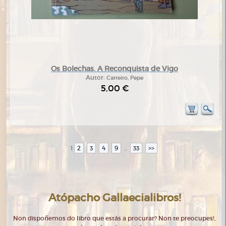
Os Bolechas. A Reconquista de Vigo
Autor:
Carreiro, Pepe
5,00 €
2
3
4
9
33
>>
1
...
Atópacho Gallaecialibros!
Non dispoñemos do libro que estás a procurar? Non te preocupes!,