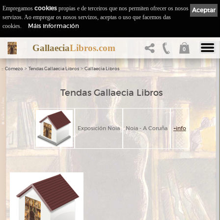
Empregamos
cookies
propias e de terceiros que nos permiten ofrecer os nosos
Aceptar
servizos. Ao empregar os nosos servizos, aceptas o uso que facemos das
Máis información
cookies.
Gallaecia
Libros.com
0
::
>
>
Comezo
Tendas Gallaecia Libros
Gallaecia Libros
Tendas Gallaecia Libros
Exposición Noia
Noia - A Coruña
+info