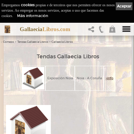
Empregamos
cookies
propias e de terceiros que nos permiten ofrecer os nosos
Aceptar
servizos. Ao empregar os nosos servizos, aceptas o uso que facemos das
Máis información
cookies.
Gallaecia
Libros.com
0
::
>
>
Comezo
Tendas Gallaecia Libros
Gallaecia Libros
Tendas Gallaecia Libros
Exposición Noia
Noia - A Coruña
+info