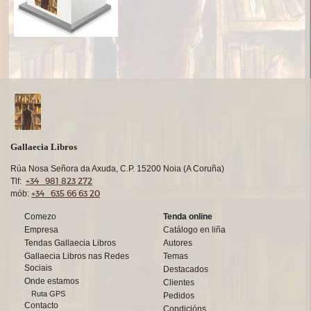
Gallaecia Libros
Rúa Nosa Señora da Axuda, C.P. 15200 Noia (A Coruña)
+34 981 823 272
Tlf:
+34 635 66 63 20
mób:
Comezo
Tenda online
Empresa
Catálogo en liña
Tendas Gallaecia Libros
Autores
Gallaecia Libros nas Redes
Temas
Sociais
Destacados
Onde estamos
Clientes
Ruta GPS
Pedidos
Contacto
Condicións