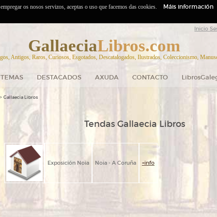
Máis información
o empregar os nosos servizos, aceptas o uso que facemos das cookies.
Inicio Se
Gallaecia
Libros.com
gos, Antigos, Raros, Curiosos, Esgotados, Descatalogados, Ilustrados, Coleccionismo, Manuscr
TEMAS
DESTACADOS
AXUDA
CONTACTO
LibrosGale
>
Gallaecia Libros
Tendas Gallaecia Libros
Exposición Noia
Noia - A Coruña
+info