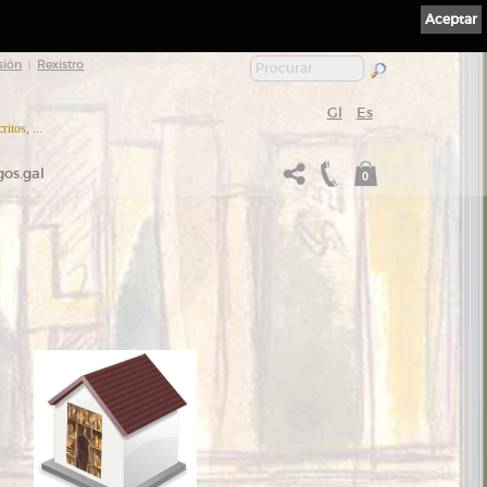
Aceptar
sión
Rexistro
|
Gl
Es
itos, ...
gos.gal
0