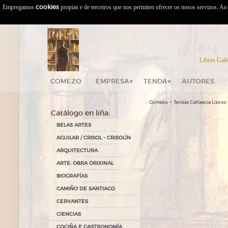
Empregamos
cookies
propias e de terceiros que nos permiten ofrecer os nosos servizos. A
Libros Gale
COMEZO
EMPRESA
TENDA
AUTORES
::
>
Comezo
Tendas Gallaecia Libros
Catálogo en liña:
BELAS ARTES
AGUILAR / CRISOL - CRISOLÍN
ARQUITECTURA
ARTE: OBRA ORIXINAL
BIOGRAFÍAS
CAMIÑO DE SANTIAGO
CERVANTES
CIENCIAS
COCIÑA E GASTRONOMÍA