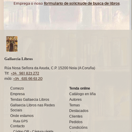
Emprega o noso
formulario de solicitude de busca de libros
.
Gallaecia Libros
Rúa Nosa Señora da Axuda, C.P. 15200 Noia (A Coruña)
+34 981 823 272
Tlf:
+34 635 66 63 20
mób:
Comezo
Tenda online
Empresa
Catálogo en liña
Tendas Gallaecia Libros
Autores
Gallaecia Libros nas Redes
Temas
Sociais
Destacados
Onde estamos
Clientes
Ruta GPS
Pedidos
Contacto
Condicións
Código QR - Cáptura rápida