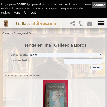
Empregamos
cookies
propias e de terceiros que nos permiten ofrecer os nosos
Aceptar
servizos. Ao empregar os nosos servizos, aceptas o uso que facemos das
Máis información
cookies.
Gallaecia
Libros.com
0
::
>
Comezo
Catálogo en liña
Tenda en liña - Gallaecia Libros
Ver categoría:
Procurar texto:
Subcategorías relacionadas: