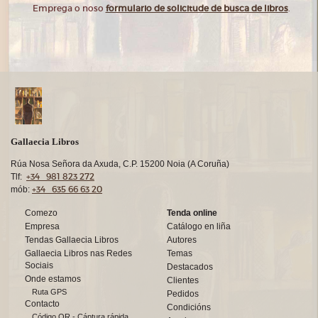
Emprega o noso
formulario de solicitude de busca de libros
.
Gallaecia Libros
Rúa Nosa Señora da Axuda, C.P. 15200 Noia (A Coruña)
+34 981 823 272
Tlf:
+34 635 66 63 20
mób:
Comezo
Tenda online
Empresa
Catálogo en liña
Tendas Gallaecia Libros
Autores
Gallaecia Libros nas Redes
Temas
Sociais
Destacados
Onde estamos
Clientes
Ruta GPS
Pedidos
Contacto
Condicións
Código QR - Cáptura rápida