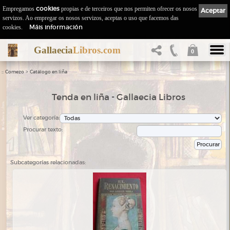
Empregamos
cookies
propias e de terceiros que nos permiten ofrecer os nosos
Aceptar
servizos. Ao empregar os nosos servizos, aceptas o uso que facemos das
Máis información
cookies.
Gallaecia
Libros.com
0
::
>
Comezo
Catálogo en liña
Tenda en liña - Gallaecia Libros
Ver categoría:
Procurar texto:
Subcategorías relacionadas: