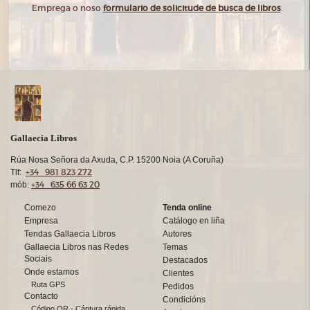
Emprega o noso
formulario de solicitude de busca de libros
.
Gallaecia Libros
Rúa Nosa Señora da Axuda, C.P. 15200 Noia (A Coruña)
+34 981 823 272
Tlf:
+34 635 66 63 20
mób:
Comezo
Tenda online
Empresa
Catálogo en liña
Tendas Gallaecia Libros
Autores
Gallaecia Libros nas Redes
Temas
Sociais
Destacados
Onde estamos
Clientes
Ruta GPS
Pedidos
Contacto
Condicións
Código QR - Cáptura rápida