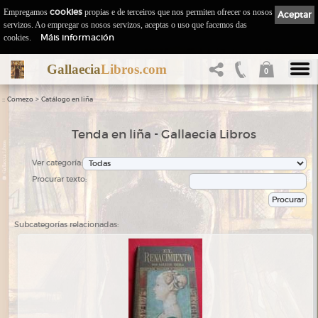
Empregamos
cookies
propias e de terceiros que nos permiten ofrecer os nosos
Aceptar
servizos. Ao empregar os nosos servizos, aceptas o uso que facemos das
Máis información
cookies.
Gallaecia
Libros.com
0
::
>
Comezo
Catálogo en liña
Tenda en liña - Gallaecia Libros
Ver categoría:
Procurar texto:
Subcategorías relacionadas: