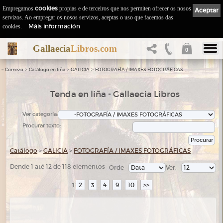
Empregamos
cookies
propias e de terceiros que nos permiten ofrecer os nosos
Aceptar
servizos. Ao empregar os nosos servizos, aceptas o uso que facemos das
Máis información
cookies.
Gallaecia
Libros.com
0
::
>
>
>
Comezo
Catálogo en liña
GALICIA
FOTOGRAFÍA / IMAXES FOTOGRÁFICAS
Tenda en liña - Gallaecia Libros
Ver categoría:
Procurar texto:
Catálogo
>
GALICIA
>
FOTOGRAFÍA / IMAXES FOTOGRÁFICAS
Dende 1 até 12 de 118 elementos
Orde
Ver:
2
3
4
9
10
>>
1