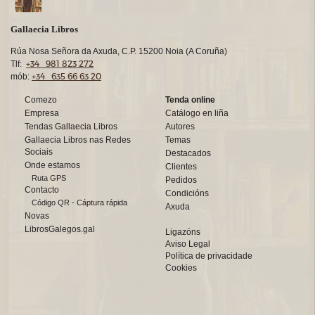
Gallaecia Libros
Rúa Nosa Señora da Axuda, C.P. 15200 Noia (A Coruña)
+34 981 823 272
Tlf:
+34 635 66 63 20
mób:
Comezo
Tenda online
Empresa
Catálogo en liña
Tendas Gallaecia Libros
Autores
Gallaecia Libros nas Redes
Temas
Sociais
Destacados
Onde estamos
Clientes
Ruta GPS
Pedidos
Contacto
Condicións
Código QR - Cáptura rápida
Axuda
Novas
LibrosGalegos.gal
Ligazóns
Aviso Legal
Política de privacidade
Cookies