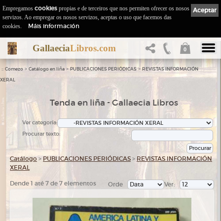
Empregamos
cookies
propias e de terceiros que nos permiten ofrecer os nosos
Aceptar
servizos. Ao empregar os nosos servizos, aceptas o uso que facemos das
Máis información
cookies.
Gallaecia
Libros.com
0
::
>
>
>
Comezo
Catálogo en liña
PUBLICACIONES PERIÓDICAS
REVISTAS INFORMACIÓN
XERAL
Tenda en liña - Gallaecia Libros
Ver categoría:
Procurar texto:
Catálogo
>
PUBLICACIONES PERIÓDICAS
>
REVISTAS INFORMACIÓN
XERAL
Dende 1 até 7 de 7 elementos
Orde
Ver: