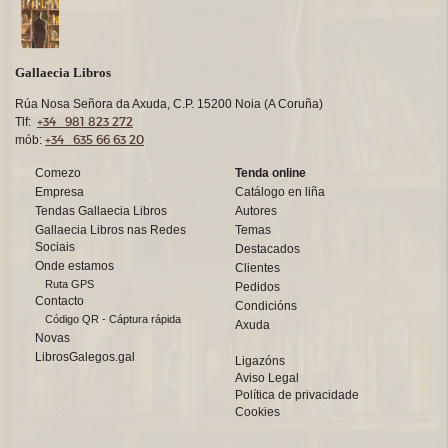
Gallaecia Libros
Rúa Nosa Señora da Axuda, C.P. 15200 Noia (A Coruña)
+34 981 823 272
Tlf:
+34 635 66 63 20
mób:
Comezo
Tenda online
Empresa
Catálogo en liña
Tendas Gallaecia Libros
Autores
Gallaecia Libros nas Redes
Temas
Sociais
Destacados
Onde estamos
Clientes
Ruta GPS
Pedidos
Contacto
Condicións
Código QR - Cáptura rápida
Axuda
Novas
LibrosGalegos.gal
Ligazóns
Aviso Legal
Política de privacidade
Cookies