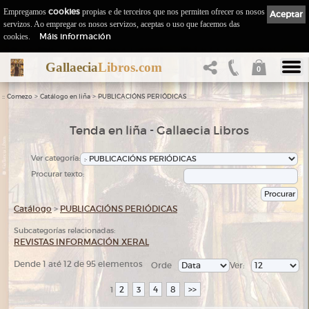
Empregamos
cookies
propias e de terceiros que nos permiten ofrecer os nosos
Aceptar
servizos. Ao empregar os nosos servizos, aceptas o uso que facemos das
Máis información
cookies.
Gallaecia
Libros.com
0
::
>
>
Comezo
Catálogo en liña
PUBLICACIÓNS PERIÓDICAS
Tenda en liña - Gallaecia Libros
Ver categoría:
Procurar texto:
Catálogo
>
PUBLICACIÓNS PERIÓDICAS
Subcategorías relacionadas:
REVISTAS INFORMACIÓN XERAL
Dende 1 até 12 de 95 elementos
Orde
Ver:
2
3
4
8
>>
1