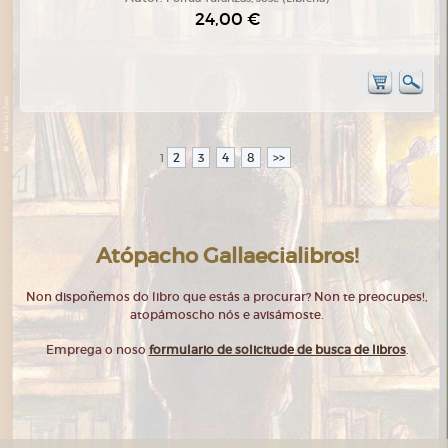
24,00 €
2
3
4
8
>>
1
Atópacho Gallaecialibros!
Non dispoñemos do libro que estás a procurar? Non te preocupes!,
atopámoscho nós e avisámoste.
Emprega o noso
formulario de solicitude de busca de libros
.