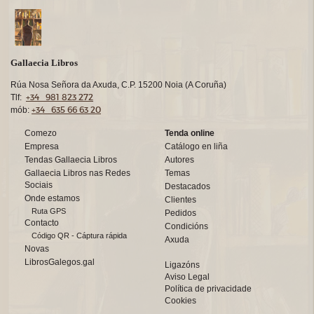
Gallaecia Libros
Rúa Nosa Señora da Axuda, C.P. 15200 Noia (A Coruña)
+34 981 823 272
Tlf:
+34 635 66 63 20
mób:
Comezo
Tenda online
Empresa
Catálogo en liña
Tendas Gallaecia Libros
Autores
Gallaecia Libros nas Redes
Temas
Sociais
Destacados
Onde estamos
Clientes
Ruta GPS
Pedidos
Contacto
Condicións
Código QR - Cáptura rápida
Axuda
Novas
LibrosGalegos.gal
Ligazóns
Aviso Legal
Política de privacidade
Cookies