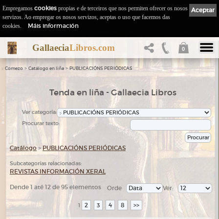
Empregamos
cookies
propias e de terceiros que nos permiten ofrecer os nosos
Aceptar
servizos. Ao empregar os nosos servizos, aceptas o uso que facemos das
Máis información
cookies.
Gallaecia
Libros.com
0
::
>
>
Comezo
Catálogo en liña
PUBLICACIÓNS PERIÓDICAS
Tenda en liña - Gallaecia Libros
Ver categoría:
Procurar texto:
Catálogo
>
PUBLICACIÓNS PERIÓDICAS
Subcategorías relacionadas:
REVISTAS INFORMACIÓN XERAL
Dende 1 até 12 de 95 elementos
Orde
Ver:
2
3
4
8
>>
1