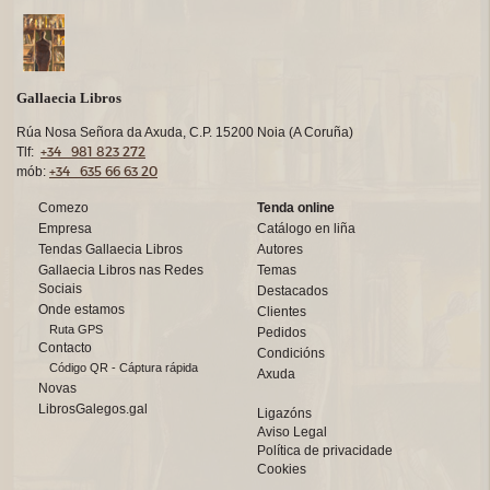
Gallaecia Libros
Rúa Nosa Señora da Axuda, C.P. 15200 Noia (A Coruña)
+34 981 823 272
Tlf:
+34 635 66 63 20
mób:
Comezo
Tenda online
Empresa
Catálogo en liña
Tendas Gallaecia Libros
Autores
Gallaecia Libros nas Redes
Temas
Sociais
Destacados
Onde estamos
Clientes
Ruta GPS
Pedidos
Contacto
Condicións
Código QR - Cáptura rápida
Axuda
Novas
LibrosGalegos.gal
Ligazóns
Aviso Legal
Política de privacidade
Cookies