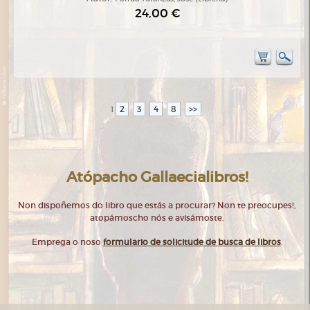
24,00 €
2
3
4
8
>>
1
Atópacho Gallaecialibros!
Non dispoñemos do libro que estás a procurar? Non te preocupes!,
atopámoscho nós e avisámoste.
Emprega o noso
formulario de solicitude de busca de libros
.