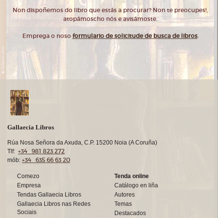
Non dispoñemos do libro que estás a procurar? Non te preocupes!,
atopámoscho nós e avisámoste.
Emprega o noso
formulario de solicitude de busca de libros
.
Gallaecia Libros
Rúa Nosa Señora da Axuda, C.P. 15200 Noia (A Coruña)
+34 981 823 272
Tlf:
+34 635 66 63 20
mób:
Comezo
Tenda online
Empresa
Catálogo en liña
Tendas Gallaecia Libros
Autores
Gallaecia Libros nas Redes
Temas
Sociais
Destacados