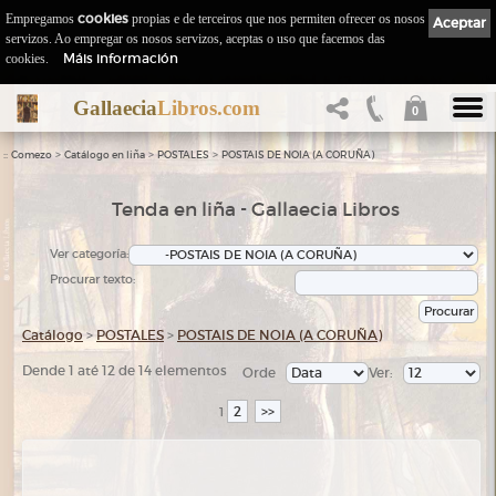
Empregamos
cookies
propias e de terceiros que nos permiten ofrecer os nosos
Aceptar
servizos. Ao empregar os nosos servizos, aceptas o uso que facemos das
Máis información
cookies.
Gallaecia
Libros.com
0
::
>
>
>
Comezo
Catálogo en liña
POSTALES
POSTAIS DE NOIA (A CORUÑA)
Tenda en liña - Gallaecia Libros
Ver categoría:
Procurar texto:
Catálogo
>
POSTALES
>
POSTAIS DE NOIA (A CORUÑA)
Dende 1 até 12 de 14 elementos
Orde
Ver:
2
>>
1