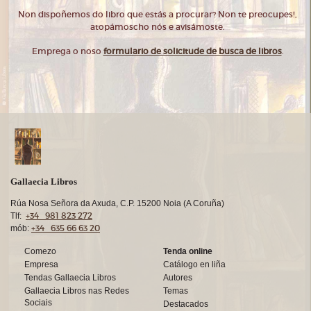
Non dispoñemos do libro que estás a procurar? Non te preocupes!,
atopámoscho nós e avisámoste.
Emprega o noso
formulario de solicitude de busca de libros
.
Gallaecia Libros
Rúa Nosa Señora da Axuda, C.P. 15200 Noia (A Coruña)
+34 981 823 272
Tlf:
+34 635 66 63 20
mób:
Comezo
Tenda online
Empresa
Catálogo en liña
Tendas Gallaecia Libros
Autores
Gallaecia Libros nas Redes
Temas
Sociais
Destacados