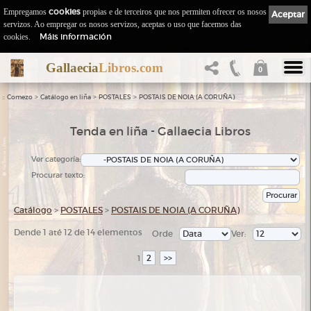
Empregamos
cookies
propias e de terceiros que nos permiten ofrecer os nosos
Aceptar
servizos. Ao empregar os nosos servizos, aceptas o uso que facemos das
Máis información
cookies.
Gallaecia
Libros.com
0
::
>
>
>
Comezo
Catálogo en liña
POSTALES
POSTAIS DE NOIA (A CORUÑA)
Tenda en liña - Gallaecia Libros
Ver categoría:
Procurar texto:
Catálogo
>
POSTALES
>
POSTAIS DE NOIA (A CORUÑA)
Dende 1 até 12 de 14 elementos
Orde
Ver:
2
>>
1