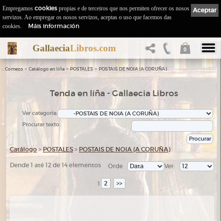
Empregamos
cookies
propias e de terceiros que nos permiten ofrecer os nosos
Aceptar
servizos. Ao empregar os nosos servizos, aceptas o uso que facemos das
Máis información
cookies.
Gallaecia
Libros.com
0
::
>
>
>
Comezo
Catálogo en liña
POSTALES
POSTAIS DE NOIA (A CORUÑA)
Tenda en liña - Gallaecia Libros
Ver categoría:
Procurar texto:
Catálogo
>
POSTALES
>
POSTAIS DE NOIA (A CORUÑA)
Dende 1 até 12 de 14 elementos
Orde
Ver:
2
>>
1