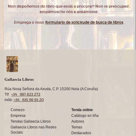
Non dispoñemos do libro que estás a procurar? Non te preocupes!,
atopámoscho nós e avisámoste.
Emprega o noso
formulario de solicitude de busca de libros
.
Gallaecia Libros
Rúa Nosa Señora da Axuda, C.P. 15200 Noia (A Coruña)
+34 981 823 272
Tlf:
+34 635 66 63 20
mób:
Comezo
Tenda online
Empresa
Catálogo en liña
Tendas Gallaecia Libros
Autores
Gallaecia Libros nas Redes
Temas
Sociais
Destacados