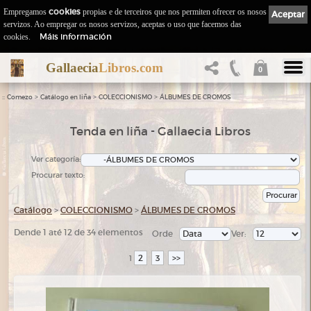
Empregamos
cookies
propias e de terceiros que nos permiten ofrecer os nosos
Aceptar
servizos. Ao empregar os nosos servizos, aceptas o uso que facemos das
Máis información
cookies.
Gallaecia
Libros.com
0
::
>
>
>
Comezo
Catálogo en liña
COLECCIONISMO
ÁLBUMES DE CROMOS
Tenda en liña - Gallaecia Libros
Ver categoría:
Procurar texto:
Catálogo
>
COLECCIONISMO
>
ÁLBUMES DE CROMOS
Dende 1 até 12 de 34 elementos
Orde
Ver:
2
3
>>
1