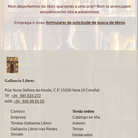
Non dispoñemos do libro que estás a procurar? Non te preocupes!,
atopámoscho nós e avisámoste.
Emprega o noso
formulario de solicitude de busca de libros
.
Gallaecia Libros
Rúa Nosa Señora da Axuda, C.P. 15200 Noia (A Coruña)
+34 981 823 272
Tlf:
+34 635 66 63 20
mób:
Comezo
Tenda online
Empresa
Catálogo en liña
Tendas Gallaecia Libros
Autores
Gallaecia Libros nas Redes
Temas
Sociais
Destacados