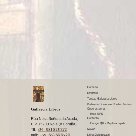
Comezo
Empresa
Tendas Gallaecia Libros
Gallaecia Libros nas Redes Sociais
Gallaecia Libros
Onde estamos
Ruta GPS
Rúa Nosa Señora da Axuda,
Contacto
Código QR - Cáptura rápida
C.P. 15200 Noia (A Coruña)
+34 981 823 272
Tlf:
Novas
+34 635 66 63 20
mób:
LibrosGalegos.gal