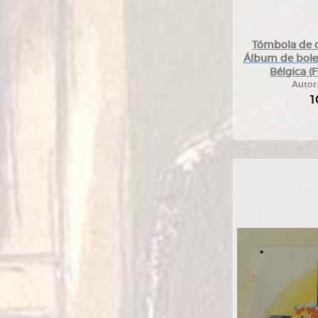
Tómbola de c
Álbum de bolet
Bélgica (
Autor
1