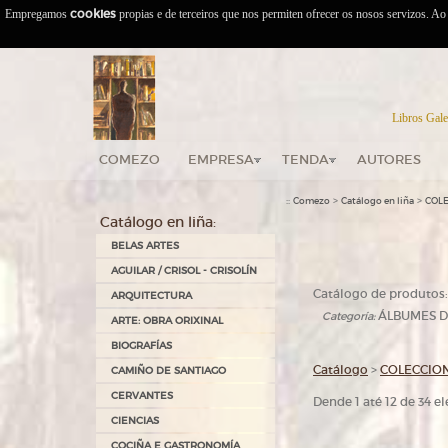
Empregamos
cookies
propias e de terceiros que nos permiten ofrecer os nosos servizos. A
Libros Gale
COMEZO
EMPRESA
TENDA
AUTORES
::
>
>
Comezo
Catálogo en liña
COL
Catálogo en liña:
BELAS ARTES
AGUILAR / CRISOL - CRISOLÍN
Catálogo de produtos:
ARQUITECTURA
ÁLBUMES 
Categoría:
ARTE: OBRA ORIXINAL
BIOGRAFÍAS
Catálogo
>
COLECCIO
CAMIÑO DE SANTIAGO
CERVANTES
Dende 1 até 12 de 34 
CIENCIAS
COCIÑA E GASTRONOMÍA