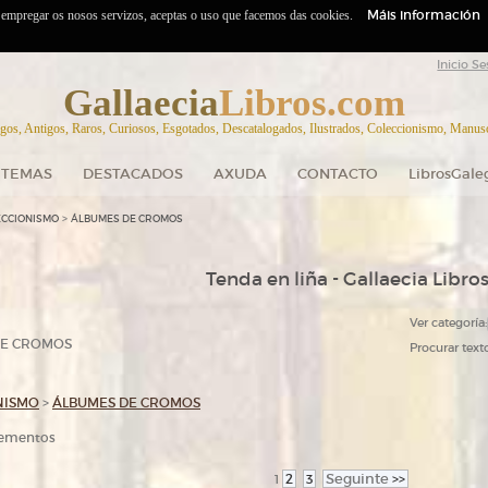
Máis información
o empregar os nosos servizos, aceptas o uso que facemos das cookies.
Inicio Se
Gallaecia
Libros.com
gos, Antigos, Raros, Curiosos, Esgotados, Descatalogados, Ilustrados, Coleccionismo, Manuscr
TEMAS
DESTACADOS
AXUDA
CONTACTO
LibrosGale
>
ECCIONISMO
ÁLBUMES DE CROMOS
Tenda en liña - Gallaecia Libro
Ver categoría:
DE CROMOS
Procurar texto
NISMO
>
ÁLBUMES DE CROMOS
elementos
2
3
Seguinte
>>
1