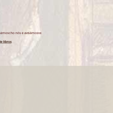
opámoscho nós e avisámoste.
e libros
.