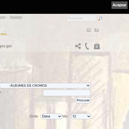
Aceptar
sión
Rexistro
|
Gl
Es
itos, ...
gos.gal
0
s
:
Orde
Ver: