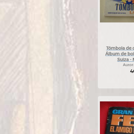
Tómbola de c
Álbum de bole
Suiza - 
Autor
4