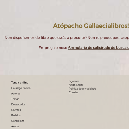
Atópacho Gallaecialibros!
Non dispoñemos do libro que estás a procurar? Non te preocupes!, at
Emprega o noso
formulario de solicitude de busca d
Ligazóns
Tenda online
Aviso Legal
Catálogo en liña
Política de privacidade
Cookies
Autores
Temas
Destacados
Clientes
Pedidos
Condicións
Axuda