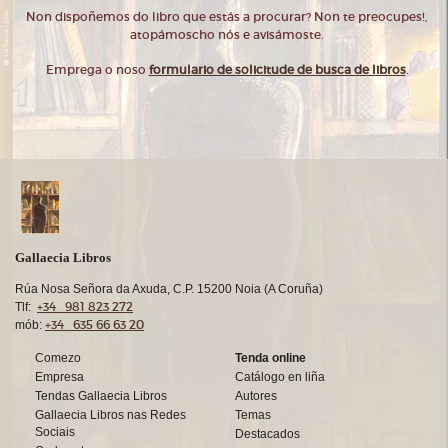
Non dispoñemos do libro que estás a procurar? Non te preocupes!,
atopámoscho nós e avisámoste.
Emprega o noso
formulario de solicitude de busca de libros
.
Gallaecia Libros
Rúa Nosa Señora da Axuda, C.P. 15200 Noia (A Coruña)
+34 981 823 272
Tlf:
+34 635 66 63 20
mób:
Comezo
Tenda online
Empresa
Catálogo en liña
Tendas Gallaecia Libros
Autores
Gallaecia Libros nas Redes
Temas
Sociais
Destacados