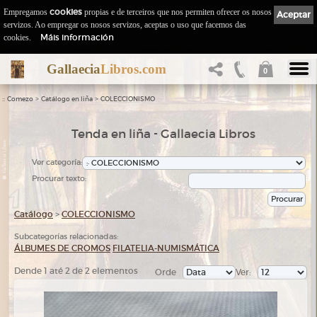
Empregamos
cookies
propias e de terceiros que nos permiten ofrecer os nosos
Aceptar
servizos. Ao empregar os nosos servizos, aceptas o uso que facemos das
Máis información
cookies.
Gallaecia
Libros.com
0
::
>
>
Comezo
Catálogo en liña
COLECCIONISMO
Tenda en liña - Gallaecia Libros
Ver categoría:
Procurar texto:
Catálogo
>
COLECCIONISMO
Subcategorías relacionadas:
ÁLBUMES DE CROMOS
FILATELIA-NUMISMÁTICA
Dende 1 até 2 de 2 elementos
Orde
Ver: