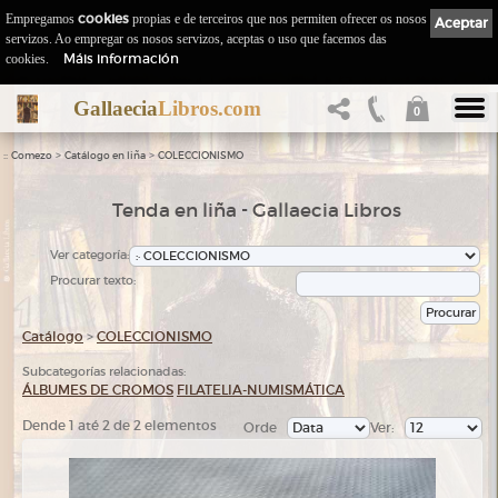
Empregamos
cookies
propias e de terceiros que nos permiten ofrecer os nosos
Aceptar
servizos. Ao empregar os nosos servizos, aceptas o uso que facemos das
Máis información
cookies.
Gallaecia
Libros.com
0
::
>
>
Comezo
Catálogo en liña
COLECCIONISMO
Tenda en liña - Gallaecia Libros
Ver categoría:
Procurar texto:
Catálogo
>
COLECCIONISMO
Subcategorías relacionadas:
ÁLBUMES DE CROMOS
FILATELIA-NUMISMÁTICA
Dende 1 até 2 de 2 elementos
Orde
Ver: