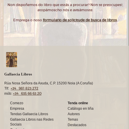
Non dispoñemos do libro que estás a procurar? Non te preocupes!,
atopámoscho nós e avisámoste.
Emprega o noso
formulario de solicitude de busca de libros
.
Gallaecia Libros
Rúa Nosa Señora da Axuda, C.P. 15200 Noia (A Coruña)
+34 981 823 272
Tlf:
+34 635 66 63 20
mób:
Comezo
Tenda online
Empresa
Catálogo en liña
Tendas Gallaecia Libros
Autores
Gallaecia Libros nas Redes
Temas
Sociais
Destacados