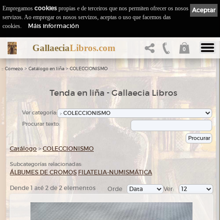
Empregamos
cookies
propias e de terceiros que nos permiten ofrecer os nosos
Aceptar
servizos. Ao empregar os nosos servizos, aceptas o uso que facemos das
Máis información
cookies.
Gallaecia
Libros.com
0
::
>
>
Comezo
Catálogo en liña
COLECCIONISMO
Tenda en liña - Gallaecia Libros
Ver categoría:
Procurar texto:
Catálogo
>
COLECCIONISMO
Subcategorías relacionadas:
ÁLBUMES DE CROMOS
FILATELIA-NUMISMÁTICA
Dende 1 até 2 de 2 elementos
Orde
Ver: