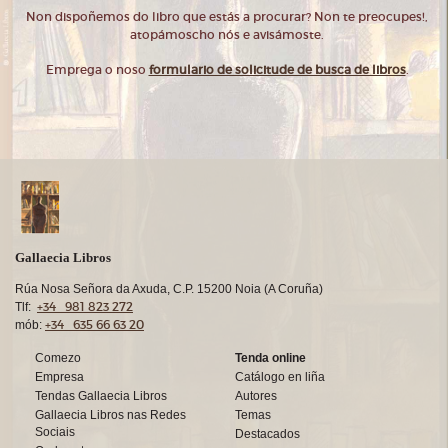
Non dispoñemos do libro que estás a procurar? Non te preocupes!,
atopámoscho nós e avisámoste.
Emprega o noso
formulario de solicitude de busca de libros
.
Gallaecia Libros
Rúa Nosa Señora da Axuda, C.P. 15200 Noia (A Coruña)
+34 981 823 272
Tlf:
+34 635 66 63 20
mób:
Comezo
Tenda online
Empresa
Catálogo en liña
Tendas Gallaecia Libros
Autores
Gallaecia Libros nas Redes
Temas
Sociais
Destacados