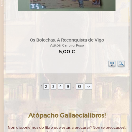
Os Bolechas. A Reconquista de Vigo
Autor:
Carreiro, Pepe
5,00 €
2
3
4
9
33
>>
1
...
Atópacho Gallaecialibros!
Non dispoñemos do libro que estás a procurar? Non te preocupes!,