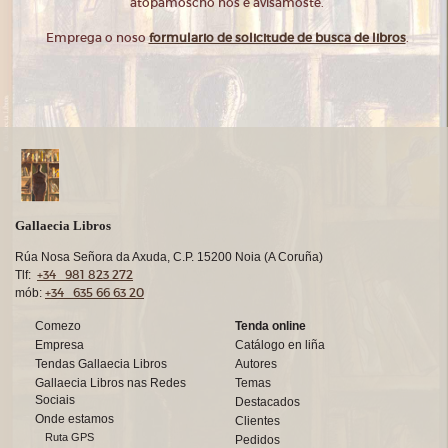
atopámoscho nós e avisámoste.
Emprega o noso
formulario de solicitude de busca de libros
.
Gallaecia Libros
Rúa Nosa Señora da Axuda, C.P. 15200 Noia (A Coruña)
+34 981 823 272
Tlf:
+34 635 66 63 20
mób:
Comezo
Tenda online
Empresa
Catálogo en liña
Tendas Gallaecia Libros
Autores
Gallaecia Libros nas Redes
Temas
Sociais
Destacados
Onde estamos
Clientes
Ruta GPS
Pedidos