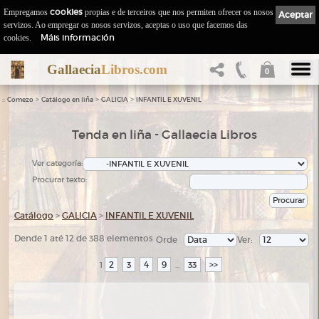
Empregamos
cookies
propias e de terceiros que nos permiten ofrecer os nosos
Aceptar
servizos. Ao empregar os nosos servizos, aceptas o uso que facemos das
Máis información
cookies.
Gallaecia
Libros.com
0
::
>
>
>
Comezo
Catálogo en liña
GALICIA
INFANTIL E XUVENIL
Tenda en liña - Gallaecia Libros
Ver categoría:
Procurar texto:
Catálogo
>
GALICIA
>
INFANTIL E XUVENIL
Dende 1 até 12 de 388 elementos
Orde
Ver:
2
3
4
9
33
>>
1
...