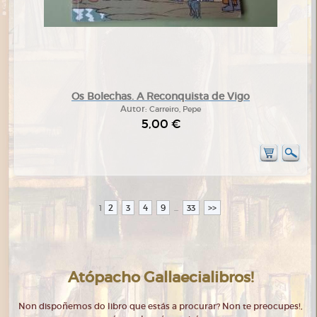
Os Bolechas. A Reconquista de Vigo
Autor:
Carreiro, Pepe
5,00 €
2
3
4
9
33
>>
1
...
Atópacho Gallaecialibros!
Non dispoñemos do libro que estás a procurar? Non te preocupes!,