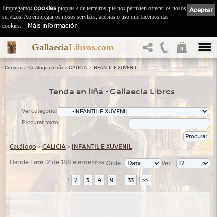
Empregamos
cookies
propias e de terceiros que nos permiten ofrecer os nosos
Aceptar
servizos. Ao empregar os nosos servizos, aceptas o uso que facemos das
Máis información
cookies.
Gallaecia
Libros.com
0
::
>
>
>
Comezo
Catálogo en liña
GALICIA
INFANTIL E XUVENIL
Tenda en liña - Gallaecia Libros
Ver categoría:
Procurar texto:
Catálogo
>
GALICIA
>
INFANTIL E XUVENIL
Dende 1 até 12 de 388 elementos
Orde
Ver:
2
3
4
9
33
>>
1
...