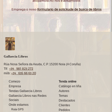
atopámoscho nós e avisámoste.
Emprega o noso
formulario de solicitude de busca de libros
.
Gallaecia Libros
Rúa Nosa Señora da Axuda, C.P. 15200 Noia (A Coruña)
+34 981 823 272
Tlf:
+34 635 66 63 20
mób:
Comezo
Tenda online
Empresa
Catálogo en liña
Tendas Gallaecia Libros
Autores
Gallaecia Libros nas Redes
Temas
Sociais
Destacados
Onde estamos
Clientes
Ruta GPS
Pedidos