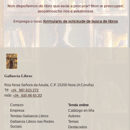
Non dispoñemos do libro que estás a procurar? Non te preocupes!,
atopámoscho nós e avisámoste.
Emprega o noso
formulario de solicitude de busca de libros
.
Gallaecia Libros
Rúa Nosa Señora da Axuda, C.P. 15200 Noia (A Coruña)
+34 981 823 272
Tlf:
+34 635 66 63 20
mób:
Comezo
Tenda online
Empresa
Catálogo en liña
Tendas Gallaecia Libros
Autores
Gallaecia Libros nas Redes
Temas
Sociais
Destacados