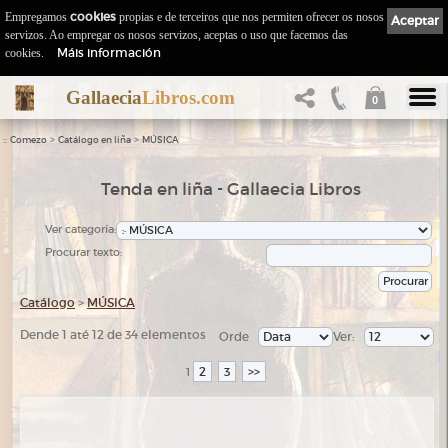
Empregamos
cookies
propias e de terceiros que nos permiten ofrecer os nosos
Aceptar
servizos. Ao empregar os nosos servizos, aceptas o uso que facemos das
Máis información
cookies.
Gallaecia
Libros.com
0
::
>
>
Comezo
Catálogo en liña
MÚSICA
Tenda en liña - Gallaecia Libros
Ver categoría:
Procurar texto:
Catálogo
>
MÚSICA
Dende 1 até 12 de 34 elementos
Orde
Ver:
2
3
>>
1