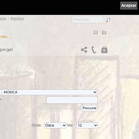
Aceptar
sión
Rexistro
|
Gl
Es
itos, ...
gos.gal
0
s
:
Orde
Ver: