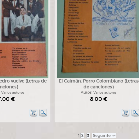
dro vuelve (Letras de
El Caimán. Porro Colombiano (Letras
nciones)
de canciones)
:
Varios autores
Autor:
Varios autores
7,00 €
8,00 €
2
3
Seguinte
>>
1