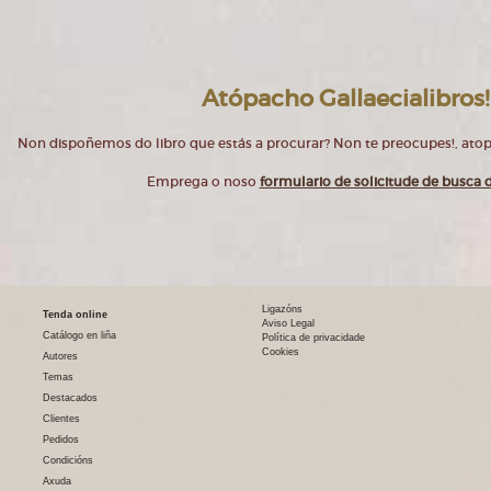
Atópacho Gallaecialibros!
Non dispoñemos do libro que estás a procurar? Non te preocupes!, at
Emprega o noso
formulario de solicitude de busca d
Ligazóns
Tenda online
Aviso Legal
Catálogo en liña
Política de privacidade
Cookies
Autores
Temas
Destacados
Clientes
Pedidos
Condicións
Axuda