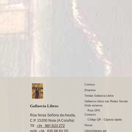
Comezo
Empresa
Tendas Gallaecia Libros
Gallaecia Libros nas Redes Sociais
Gallaecia Libros
Onde estamos
Ruta GPS
Rúa Nosa Señora da Axuda,
Contacto
Código QR - Cáptura rápida
C.P. 15200 Noia (A Coruña)
+34 981 823 272
Tlf:
Novas
+34 635 66 63 20
mób:
LibrosGalegos.gal