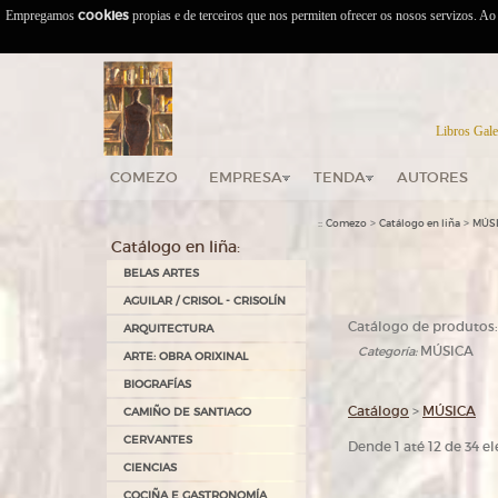
Empregamos
cookies
propias e de terceiros que nos permiten ofrecer os nosos servizos. A
Libros Gale
COMEZO
EMPRESA
TENDA
AUTORES
::
>
>
Comezo
Catálogo en liña
MÚS
Catálogo en liña:
BELAS ARTES
AGUILAR / CRISOL - CRISOLÍN
Catálogo de produtos:
ARQUITECTURA
MÚSICA
Categoría:
ARTE: OBRA ORIXINAL
BIOGRAFÍAS
Catálogo
>
MÚSICA
CAMIÑO DE SANTIAGO
CERVANTES
Dende 1 até 12 de 34 
CIENCIAS
COCIÑA E GASTRONOMÍA