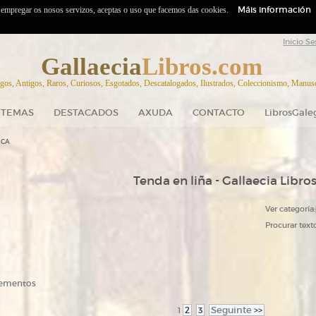
Máis información
o empregar os nosos servizos, aceptas o uso que facemos das cookies.
Inicio Se
Gallaecia
Libros.com
gos, Antigos, Raros, Curiosos, Esgotados, Descatalogados, Ilustrados, Coleccionismo, Manuscr
TEMAS
DESTACADOS
AXUDA
CONTACTO
LibrosGale
ICA
Tenda en liña - Gallaecia Libro
Ver categoría:
Procurar texto
elementos
2
3
Seguinte
>>
1