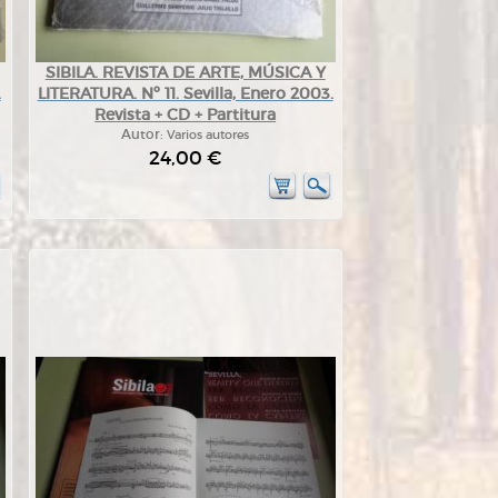
SIBILA. REVISTA DE ARTE, MÚSICA Y
.
LITERATURA. Nº 11. Sevilla, Enero 2003.
Revista + CD + Partitura
Autor:
Varios autores
24,00 €