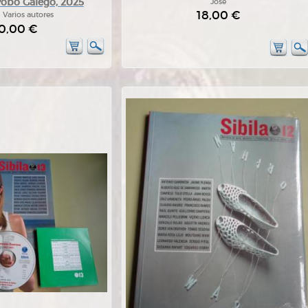
obo Galego, 2025
José
18,00 €
:
Varios autores
0,00 €