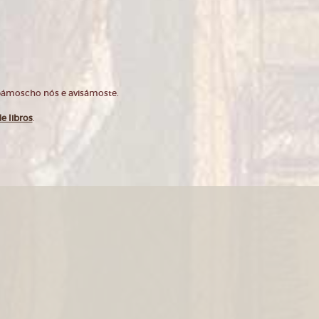
opámoscho nós e avisámoste.
e libros
.