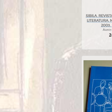
SIBILA. REVIS
LITERATURA. Nº
2003. 
Autor
2