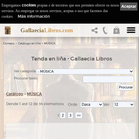
Empregamos
cookies
propias e de terceiros que nos permiten ofrecer os nosos
Aceptar
servizos. Ao empregar os nosos servizos, aceptas o uso que facemos das
Máis información
cookies.
Gallaecia
Libros.com
0
::
>
>
Comezo
Catálogo en liña
MÚSICA
Tenda en liña - Gallaecia Libros
Ver categoría:
Procurar texto:
Catálogo
>
MÚSICA
Dende 1 até 12 de 34 elementos
Orde
Ver:
2
3
>>
1