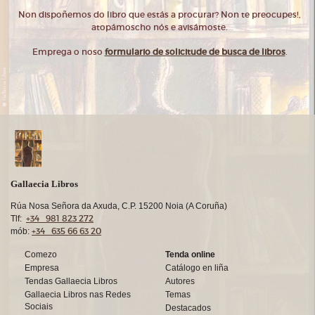
Non dispoñemos do libro que estás a procurar? Non te preocupes!,
atopámoscho nós e avisámoste.
Emprega o noso
formulario de solicitude de busca de libros
.
Gallaecia Libros
Rúa Nosa Señora da Axuda, C.P. 15200 Noia (A Coruña)
+34 981 823 272
Tlf:
+34 635 66 63 20
mób:
Comezo
Tenda online
Empresa
Catálogo en liña
Tendas Gallaecia Libros
Autores
Gallaecia Libros nas Redes
Temas
Sociais
Destacados