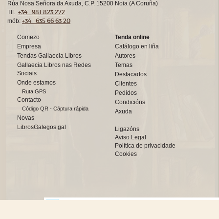
Rúa Nosa Señora da Axuda, C.P. 15200 Noia (A Coruña)
+34 981 823 272
Tlf:
+34 635 66 63 20
mób:
Comezo
Tenda online
Empresa
Catálogo en liña
Tendas Gallaecia Libros
Autores
Gallaecia Libros nas Redes
Temas
Sociais
Destacados
Onde estamos
Clientes
Ruta GPS
Pedidos
Contacto
Condicións
Código QR - Cáptura rápida
Axuda
Novas
LibrosGalegos.gal
Ligazóns
Aviso Legal
Política de privacidade
Cookies