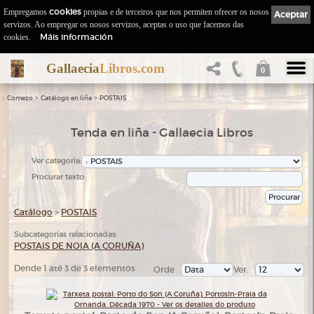
Empregamos
cookies
propias e de terceiros que nos permiten ofrecer os nosos
Aceptar
servizos. Ao empregar os nosos servizos, aceptas o uso que facemos das
Máis información
cookies.
Gallaecia
Libros.com
0
::
>
>
Comezo
Catálogo en liña
POSTAIS
Tenda en liña - Gallaecia Libros
Ver categoría:
Procurar texto:
Catálogo
>
POSTAIS
Subcategorías relacionadas:
POSTAIS DE NOIA (A CORUÑA)
Dende 1 até 3 de 3 elementos
Orde
Ver: