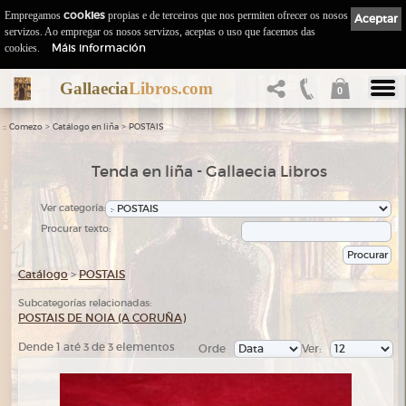
Empregamos
cookies
propias e de terceiros que nos permiten ofrecer os nosos
Aceptar
servizos. Ao empregar os nosos servizos, aceptas o uso que facemos das
Máis información
cookies.
Gallaecia
Libros.com
0
::
>
>
Comezo
Catálogo en liña
POSTAIS
Tenda en liña - Gallaecia Libros
Ver categoría:
Procurar texto:
Catálogo
>
POSTAIS
Subcategorías relacionadas:
POSTAIS DE NOIA (A CORUÑA)
Dende 1 até 3 de 3 elementos
Orde
Ver: