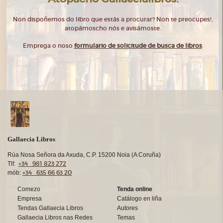
Non dispoñemos do libro que estás a procurar? Non te preocupes!,
atopámoscho nós e avisámoste.
Emprega o noso
formulario de solicitude de busca de libros
.
Gallaecia Libros
Rúa Nosa Señora da Axuda, C.P. 15200 Noia (A Coruña)
+34 981 823 272
Tlf:
+34 635 66 63 20
mób:
Comezo
Tenda online
Empresa
Catálogo en liña
Tendas Gallaecia Libros
Autores
Gallaecia Libros nas Redes
Temas