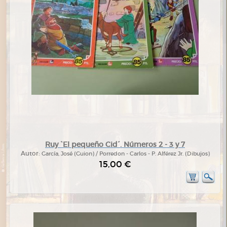
Ruy `El pequeño Cid´. Números 2 - 3 y 7
Autor:
García, José (Guion) / Porredon - Carlos - P. Alférez Jr. (Dibujos)
15,00 €