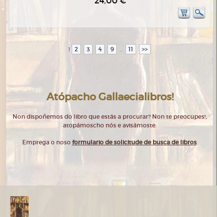
24,00 €
2
3
4
9
11
>>
1
...
Atópacho Gallaecialibros!
Non dispoñemos do libro que estás a procurar? Non te preocupes!,
atopámoscho nós e avisámoste.
Emprega o noso
formulario de solicitude de busca de libros
.