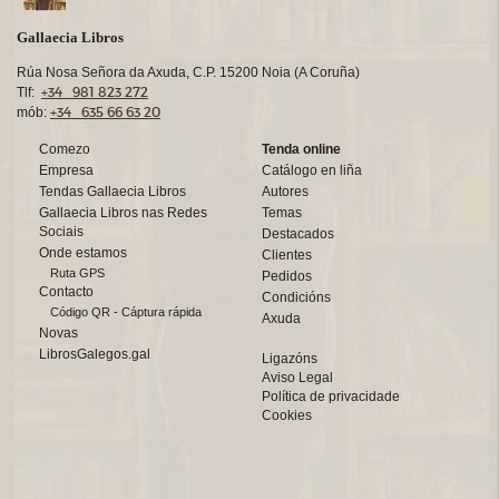
Gallaecia Libros
Rúa Nosa Señora da Axuda, C.P. 15200 Noia (A Coruña)
+34 981 823 272
Tlf:
+34 635 66 63 20
mób:
Comezo
Tenda online
Empresa
Catálogo en liña
Tendas Gallaecia Libros
Autores
Gallaecia Libros nas Redes
Temas
Sociais
Destacados
Onde estamos
Clientes
Ruta GPS
Pedidos
Contacto
Condicións
Código QR - Cáptura rápida
Axuda
Novas
LibrosGalegos.gal
Ligazóns
Aviso Legal
Política de privacidade
Cookies