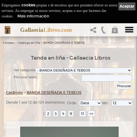
Empregamos
cookies
propias e de terceiros que nos permiten ofrecer os nosos
Aceptar
servizos. Ao empregar os nosos servizos, aceptas o uso que facemos das
Máis información
cookies.
Gallaecia
Libros.com
0
::
>
>
Comezo
Catálogo en liña
BANDA DESEÑADA E TEBEOS
Tenda en liña - Gallaecia Libros
Ver categoría:
Procurar texto:
Catálogo
>
BANDA DESEÑADA E TEBEOS
Dende 1 até 12 de 124 elementos
Orde
Ver:
2
3
4
9
11
>>
1
...