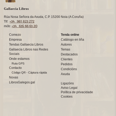
Gallaecia Libros
Rúa Nosa Señora da Axuda, C.P. 15200 Noia (A Coruña)
+34 981 823 272
Tlf:
+34 635 66 63 20
mób:
Comezo
Tenda online
Empresa
Catálogo en liña
Tendas Gallaecia Libros
Autores
Gallaecia Libros nas Redes
Temas
Sociais
Destacados
Onde estamos
Clientes
Ruta GPS
Pedidos
Contacto
Condicións
Código QR - Cáptura rápida
Axuda
Novas
LibrosGalegos.gal
Ligazóns
Aviso Legal
Política de privacidade
Cookies