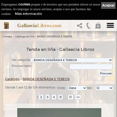
Empregamos
cookies
propias e de terceiros que nos permiten ofrecer os nosos
Aceptar
servizos. Ao empregar os nosos servizos, aceptas o uso que facemos das
Máis información
cookies.
Gallaecia
Libros.com
0
::
>
>
Comezo
Catálogo en liña
BANDA DESEÑADA E TEBEOS
Tenda en liña - Gallaecia Libros
Ver categoría:
Procurar texto:
Catálogo
>
BANDA DESEÑADA E TEBEOS
Dende 1 até 12 de 124 elementos
Orde
Ver:
2
3
4
9
11
>>
1
...