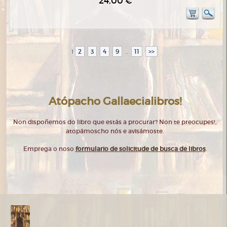
24,00 €
2
3
4
9
11
>>
1
...
Atópacho Gallaecialibros!
Non dispoñemos do libro que estás a procurar? Non te preocupes!,
atopámoscho nós e avisámoste.
Emprega o noso
formulario de solicitude de busca de libros
.