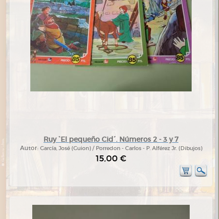
Ruy `El pequeño Cid´. Números 2 - 3 y 7
Autor:
García, José (Guion) / Porredon - Carlos - P. Alférez Jr. (Dibujos)
15,00 €