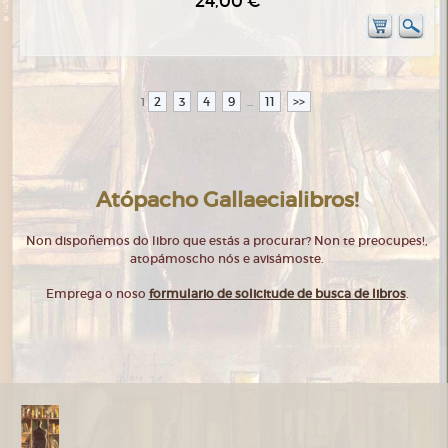
24,00 €
2
3
4
9
11
>>
1
...
Atópacho Gallaecialibros!
Non dispoñemos do libro que estás a procurar? Non te preocupes!,
atopámoscho nós e avisámoste.
Emprega o noso
formulario de solicitude de busca de libros
.