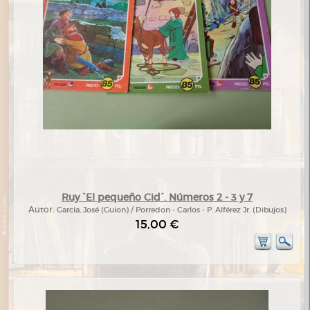
Ruy `El pequeño Cid´. Números 2 - 3 y 7
Autor:
García, José (Guion) / Porredon - Carlos - P. Alférez Jr. (Dibujos)
15,00 €