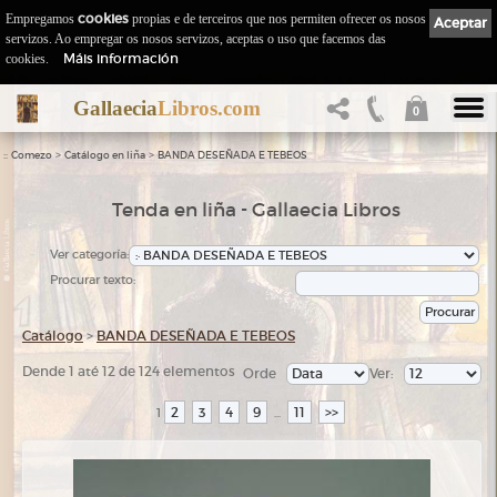
Empregamos
cookies
propias e de terceiros que nos permiten ofrecer os nosos
Aceptar
servizos. Ao empregar os nosos servizos, aceptas o uso que facemos das
Máis información
cookies.
Gallaecia
Libros.com
0
::
>
>
Comezo
Catálogo en liña
BANDA DESEÑADA E TEBEOS
Tenda en liña - Gallaecia Libros
Ver categoría:
Procurar texto:
Catálogo
>
BANDA DESEÑADA E TEBEOS
Dende 1 até 12 de 124 elementos
Orde
Ver:
2
3
4
9
11
>>
1
...