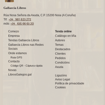
Gallaecia Libros
Rúa Nosa Señora da Axuda, C.P. 15200 Noia (A Coruña)
+34 981 823 272
Tlf:
+34 635 66 63 20
mób:
Comezo
Tenda online
Empresa
Catálogo en liña
Tendas Gallaecia Libros
Autores
Gallaecia Libros nas Redes
Temas
Sociais
Destacados
Onde estamos
Clientes
Ruta GPS
Pedidos
Contacto
Condicións
Código QR - Cáptura rápida
Axuda
Novas
LibrosGalegos.gal
Ligazóns
Aviso Legal
Política de privacidade
Cookies