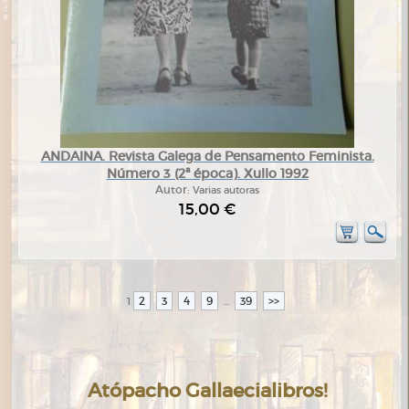
ANDAINA. Revista Galega de Pensamento Feminista.
Número 3 (2ª época). Xullo 1992
Autor:
Varias autoras
15,00 €
2
3
4
9
39
>>
1
...
Atópacho Gallaecialibros!