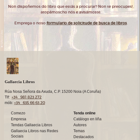
Non dispoñemos do libro que estás a procurar? Non te preocupes!,
atopámoscho nós e avisámoste.
Emprega o noso
formulario de solicitude de busca de libros
.
Gallaecia Libros
Rúa Nosa Señora da Axuda, C.P. 15200 Noia (A Coruña)
+34 981 823 272
Tlf:
+34 635 66 63 20
mób:
Comezo
Tenda online
Empresa
Catálogo en liña
Tendas Gallaecia Libros
Autores
Gallaecia Libros nas Redes
Temas
Sociais
Destacados