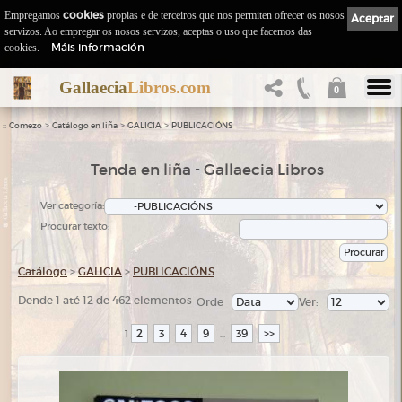
Empregamos
cookies
propias e de terceiros que nos permiten ofrecer os nosos
Aceptar
servizos. Ao empregar os nosos servizos, aceptas o uso que facemos das
Máis información
cookies.
Gallaecia
Libros.com
0
::
>
>
>
Comezo
Catálogo en liña
GALICIA
PUBLICACIÓNS
Tenda en liña - Gallaecia Libros
Ver categoría:
Procurar texto:
Catálogo
>
GALICIA
>
PUBLICACIÓNS
Dende 1 até 12 de 462 elementos
Orde
Ver:
2
3
4
9
39
>>
1
...