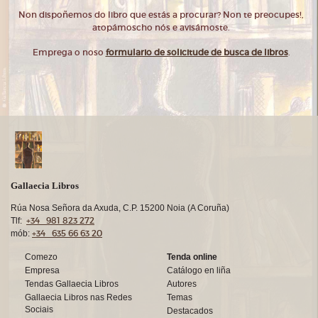
Non dispoñemos do libro que estás a procurar? Non te preocupes!,
atopámoscho nós e avisámoste.
Emprega o noso
formulario de solicitude de busca de libros
.
Gallaecia Libros
Rúa Nosa Señora da Axuda, C.P. 15200 Noia (A Coruña)
+34 981 823 272
Tlf:
+34 635 66 63 20
mób:
Comezo
Tenda online
Empresa
Catálogo en liña
Tendas Gallaecia Libros
Autores
Gallaecia Libros nas Redes
Temas
Sociais
Destacados