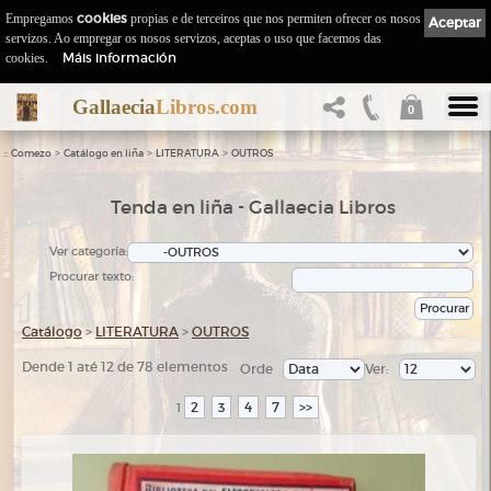
Empregamos
cookies
propias e de terceiros que nos permiten ofrecer os nosos
Aceptar
servizos. Ao empregar os nosos servizos, aceptas o uso que facemos das
Máis información
cookies.
Gallaecia
Libros.com
0
::
>
>
>
Comezo
Catálogo en liña
LITERATURA
OUTROS
Tenda en liña - Gallaecia Libros
Ver categoría:
Procurar texto:
Catálogo
>
LITERATURA
>
OUTROS
Dende 1 até 12 de 78 elementos
Orde
Ver:
2
3
4
7
>>
1