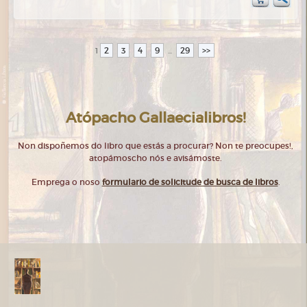
2
3
4
9
29
>>
1
...
Atópacho Gallaecialibros!
Non dispoñemos do libro que estás a procurar? Non te preocupes!,
atopámoscho nós e avisámoste.
Emprega o noso
formulario de solicitude de busca de libros
.