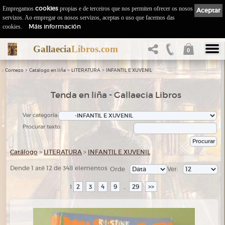
Empregamos
cookies
propias e de terceiros que nos permiten ofrecer os nosos
Aceptar
servizos. Ao empregar os nosos servizos, aceptas o uso que facemos das
Máis información
cookies.
Gallaecia
Libros.com
0
::
>
>
>
Comezo
Catálogo en liña
LITERATURA
INFANTIL E XUVENIL
Tenda en liña - Gallaecia Libros
Ver categoría:
Procurar texto:
Catálogo
>
LITERATURA
>
INFANTIL E XUVENIL
Dende 1 até 12 de 348 elementos
Orde
Ver:
2
3
4
9
29
>>
1
...