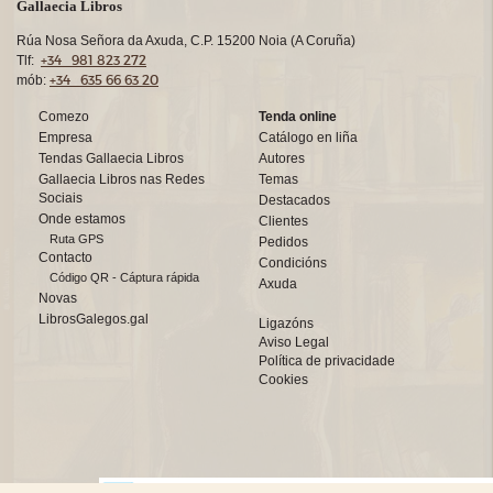
Gallaecia Libros
Rúa Nosa Señora da Axuda, C.P. 15200 Noia (A Coruña)
+34 981 823 272
Tlf:
+34 635 66 63 20
mób:
Comezo
Tenda online
Empresa
Catálogo en liña
Tendas Gallaecia Libros
Autores
Gallaecia Libros nas Redes
Temas
Sociais
Destacados
Onde estamos
Clientes
Ruta GPS
Pedidos
Contacto
Condicións
Código QR - Cáptura rápida
Axuda
Novas
LibrosGalegos.gal
Ligazóns
Aviso Legal
Política de privacidade
Cookies