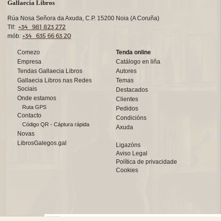
Gallaecia Libros
Rúa Nosa Señora da Axuda, C.P. 15200 Noia (A Coruña)
+34 981 823 272
Tlf:
+34 635 66 63 20
mób:
Comezo
Tenda online
Empresa
Catálogo en liña
Tendas Gallaecia Libros
Autores
Gallaecia Libros nas Redes
Temas
Sociais
Destacados
Onde estamos
Clientes
Ruta GPS
Pedidos
Contacto
Condicións
Código QR - Cáptura rápida
Axuda
Novas
LibrosGalegos.gal
Ligazóns
Aviso Legal
Política de privacidade
Cookies