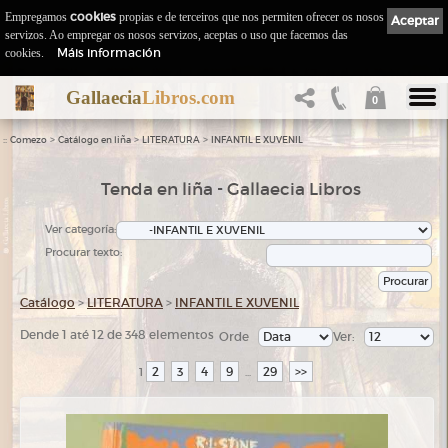
Empregamos
cookies
propias e de terceiros que nos permiten ofrecer os nosos
Aceptar
servizos. Ao empregar os nosos servizos, aceptas o uso que facemos das
Máis información
cookies.
Gallaecia
Libros.com
0
::
>
>
>
Comezo
Catálogo en liña
LITERATURA
INFANTIL E XUVENIL
Tenda en liña - Gallaecia Libros
Ver categoría:
Procurar texto:
Catálogo
>
LITERATURA
>
INFANTIL E XUVENIL
Dende 1 até 12 de 348 elementos
Orde
Ver:
2
3
4
9
29
>>
1
...