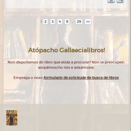
2
3
4
9
29
>>
1
...
Atópacho Gallaecialibros!
Non dispoñemos do libro que estás a procurar? Non te preocupes!,
atopámoscho nós e avisámoste.
Emprega o noso
formulario de solicitude de busca de libros
.