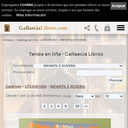
Empregamos
cookies
propias e de terceiros que nos permiten ofrecer os nosos
Aceptar
servizos. Ao empregar os nosos servizos, aceptas o uso que facemos das
Máis información
cookies.
Gallaecia
Libros.com
0
::
>
>
>
Comezo
Catálogo en liña
LITERATURA
INFANTIL E XUVENIL
Tenda en liña - Gallaecia Libros
Ver categoría:
Procurar texto:
Catálogo
>
LITERATURA
>
INFANTIL E XUVENIL
Dende 1 até 12 de 348 elementos
Orde
Ver:
2
3
4
9
29
>>
1
...