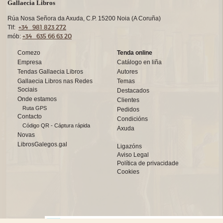
Gallaecia Libros
Rúa Nosa Señora da Axuda, C.P. 15200 Noia (A Coruña)
+34 981 823 272
Tlf:
+34 635 66 63 20
mób:
Comezo
Tenda online
Empresa
Catálogo en liña
Tendas Gallaecia Libros
Autores
Gallaecia Libros nas Redes
Temas
Sociais
Destacados
Onde estamos
Clientes
Ruta GPS
Pedidos
Contacto
Condicións
Código QR - Cáptura rápida
Axuda
Novas
LibrosGalegos.gal
Ligazóns
Aviso Legal
Política de privacidade
Cookies