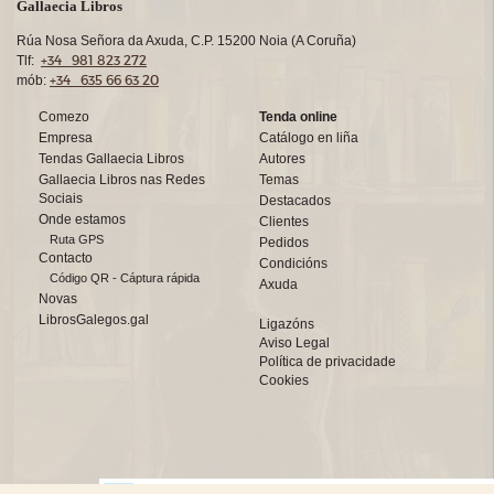
Gallaecia Libros
Rúa Nosa Señora da Axuda, C.P. 15200 Noia (A Coruña)
+34 981 823 272
Tlf:
+34 635 66 63 20
mób:
Comezo
Tenda online
Empresa
Catálogo en liña
Tendas Gallaecia Libros
Autores
Gallaecia Libros nas Redes
Temas
Sociais
Destacados
Onde estamos
Clientes
Ruta GPS
Pedidos
Contacto
Condicións
Código QR - Cáptura rápida
Axuda
Novas
LibrosGalegos.gal
Ligazóns
Aviso Legal
Política de privacidade
Cookies