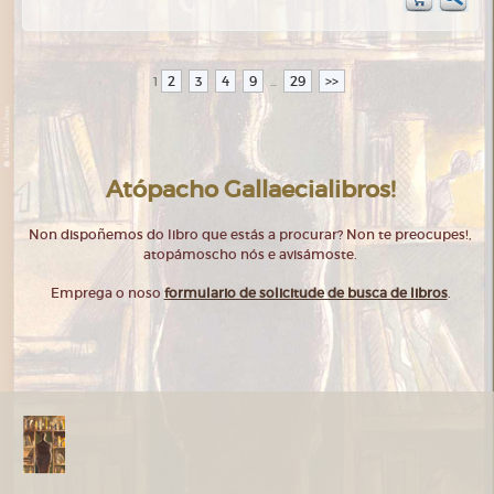
2
3
4
9
29
>>
1
...
Atópacho Gallaecialibros!
Non dispoñemos do libro que estás a procurar? Non te preocupes!,
atopámoscho nós e avisámoste.
Emprega o noso
formulario de solicitude de busca de libros
.