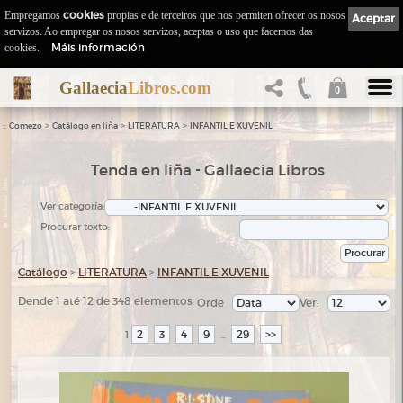
Empregamos
cookies
propias e de terceiros que nos permiten ofrecer os nosos
Aceptar
servizos. Ao empregar os nosos servizos, aceptas o uso que facemos das
Máis información
cookies.
Gallaecia
Libros.com
0
::
>
>
>
Comezo
Catálogo en liña
LITERATURA
INFANTIL E XUVENIL
Tenda en liña - Gallaecia Libros
Ver categoría:
Procurar texto:
Catálogo
>
LITERATURA
>
INFANTIL E XUVENIL
Dende 1 até 12 de 348 elementos
Orde
Ver:
2
3
4
9
29
>>
1
...