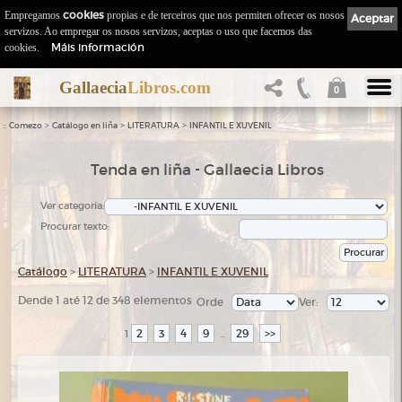
Empregamos
cookies
propias e de terceiros que nos permiten ofrecer os nosos
Aceptar
servizos. Ao empregar os nosos servizos, aceptas o uso que facemos das
Máis información
cookies.
Gallaecia
Libros.com
0
::
>
>
>
Comezo
Catálogo en liña
LITERATURA
INFANTIL E XUVENIL
Tenda en liña - Gallaecia Libros
Ver categoría:
Procurar texto:
Catálogo
>
LITERATURA
>
INFANTIL E XUVENIL
Dende 1 até 12 de 348 elementos
Orde
Ver:
2
3
4
9
29
>>
1
...