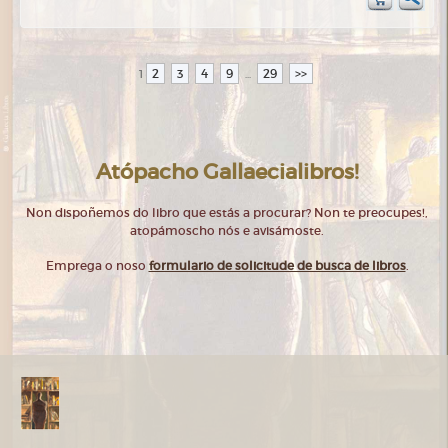
2
3
4
9
29
>>
1
...
Atópacho Gallaecialibros!
Non dispoñemos do libro que estás a procurar? Non te preocupes!,
atopámoscho nós e avisámoste.
Emprega o noso
formulario de solicitude de busca de libros
.