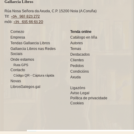
Gallaecia Libros
Rúa Nosa Señora da Axuda, C.P. 15200 Noia (A Coruña)
+34 981 823 272
Tlf:
+34 635 66 63 20
mób:
Comezo
Tenda online
Empresa
Catálogo en liña
Tendas Gallaecia Libros
Autores
Gallaecia Libros nas Redes
Temas
Sociais
Destacados
Onde estamos
Clientes
Ruta GPS
Pedidos
Contacto
Condicións
Código QR - Cáptura rápida
Axuda
Novas
LibrosGalegos.gal
Ligazóns
Aviso Legal
Política de privacidade
Cookies