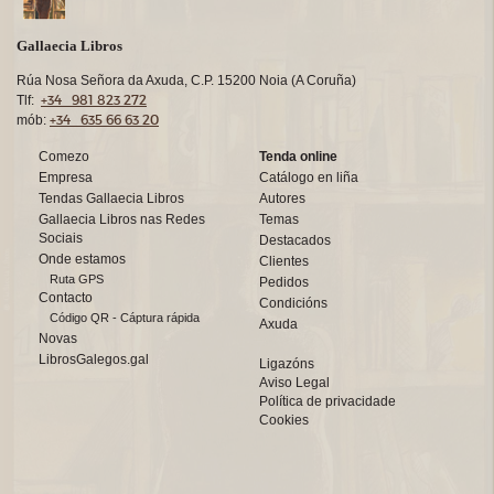
Gallaecia Libros
Rúa Nosa Señora da Axuda, C.P. 15200 Noia (A Coruña)
+34 981 823 272
Tlf:
+34 635 66 63 20
mób:
Comezo
Tenda online
Empresa
Catálogo en liña
Tendas Gallaecia Libros
Autores
Gallaecia Libros nas Redes
Temas
Sociais
Destacados
Onde estamos
Clientes
Ruta GPS
Pedidos
Contacto
Condicións
Código QR - Cáptura rápida
Axuda
Novas
LibrosGalegos.gal
Ligazóns
Aviso Legal
Política de privacidade
Cookies