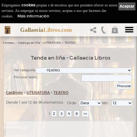
Empregamos
cookies
propias e de terceiros que nos permiten ofrecer os nosos
Aceptar
servizos. Ao empregar os nosos servizos, aceptas o uso que facemos das
Máis información
cookies.
Gallaecia
Libros.com
0
::
>
>
>
Comezo
Catálogo en liña
LITERATURA
TEATRO
Tenda en liña - Gallaecia Libros
Ver categoría:
Procurar texto:
Catálogo
>
LITERATURA
>
TEATRO
Dende 1 até 12 de 96 elementos
Orde
Ver:
2
3
4
8
>>
1