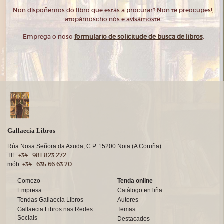
Non dispoñemos do libro que estás a procurar? Non te preocupes!,
atopámoscho nós e avisámoste.
Emprega o noso
formulario de solicitude de busca de libros
.
Gallaecia Libros
Rúa Nosa Señora da Axuda, C.P. 15200 Noia (A Coruña)
+34 981 823 272
Tlf:
+34 635 66 63 20
mób:
Comezo
Tenda online
Empresa
Catálogo en liña
Tendas Gallaecia Libros
Autores
Gallaecia Libros nas Redes
Temas
Sociais
Destacados