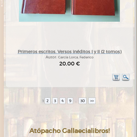
Primeros escritos. Versos inéditos I y II (2 tomos)
Autor:
García Lorca, Federico
20,00 €
2
3
4
9
30
>>
1
...
Atópacho Gallaecialibros!