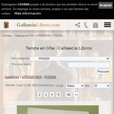
Empregamos
cookies
propias e de terceiros que nos permiten ofrecer os nosos
Aceptar
servizos. Ao empregar os nosos servizos, aceptas o uso que facemos das
Máis información
cookies.
Gallaecia
Libros.com
0
::
>
>
>
Comezo
Catálogo en liña
LITERATURA
POESÍA
Tenda en liña - Gallaecia Libros
Ver categoría:
Procurar texto:
Catálogo
>
LITERATURA
>
POESÍA
Dende 1 até 12 de 356 elementos
Orde
Ver:
2
3
4
9
30
>>
1
...