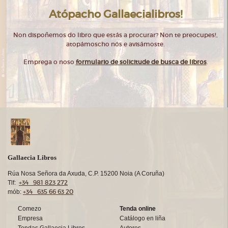
Atópacho Gallaecialibros!
Non dispoñemos do libro que estás a procurar? Non te preocupes!,
atopámoscho nós e avisámoste.
Emprega o noso
formulario de solicitude de busca de libros
.
Gallaecia Libros
Rúa Nosa Señora da Axuda, C.P. 15200 Noia (A Coruña)
+34 981 823 272
Tlf:
+34 635 66 63 20
mób:
Comezo
Tenda online
Empresa
Catálogo en liña