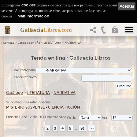
Empregamos
cookies
propias e de terceiros que nos permiten ofrecer os nosos
Aceptar
servizos. Ao empregar os nosos servizos, aceptas o uso que facemos das
Máis información
cookies.
Gallaecia
Libros.com
0
::
>
>
>
Comezo
Catálogo en liña
LITERATURA
NARRATIVA
Tenda en liña - Gallaecia Libros
Ver categoría:
Procurar texto:
Catálogo
>
LITERATURA
>
NARRATIVA
Subcategorías relacionadas:
MISTERIO SUSPENSE - CIENCIA FICCIÓN
Dende 1 até 12 de 1109 elementos
Orde
Ver:
2
3
4
9
93
>>
1
...