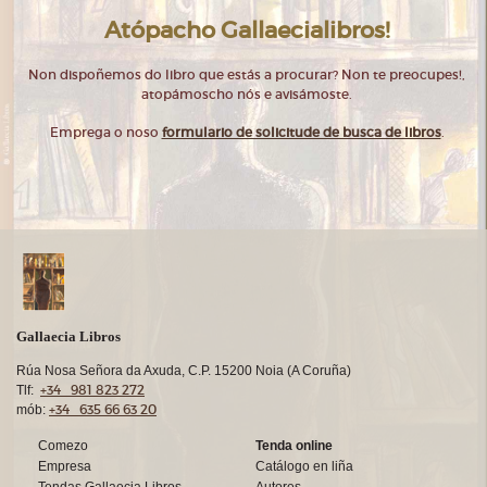
Atópacho Gallaecialibros!
Non dispoñemos do libro que estás a procurar? Non te preocupes!,
atopámoscho nós e avisámoste.
Emprega o noso
formulario de solicitude de busca de libros
.
Gallaecia Libros
Rúa Nosa Señora da Axuda, C.P. 15200 Noia (A Coruña)
+34 981 823 272
Tlf:
+34 635 66 63 20
mób:
Comezo
Tenda online
Empresa
Catálogo en liña