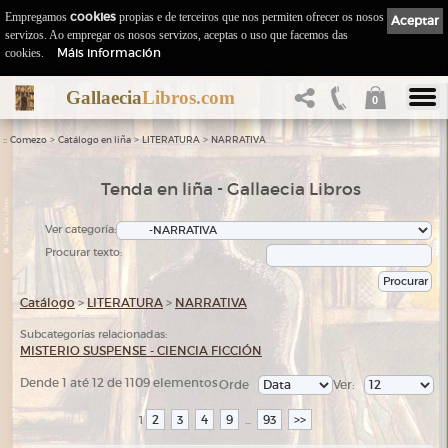
Empregamos
cookies
propias e de terceiros que nos permiten ofrecer os nosos
Aceptar
servizos. Ao empregar os nosos servizos, aceptas o uso que facemos das
Máis información
cookies.
Gallaecia
Libros.com
0
::
>
>
>
Comezo
Catálogo en liña
LITERATURA
NARRATIVA
Tenda en liña - Gallaecia Libros
Ver categoría:
Procurar texto:
Catálogo
>
LITERATURA
>
NARRATIVA
Subcategorías relacionadas:
MISTERIO SUSPENSE - CIENCIA FICCIÓN
Dende 1 até 12 de 1109 elementos
Orde
Ver:
2
3
4
9
93
>>
1
...