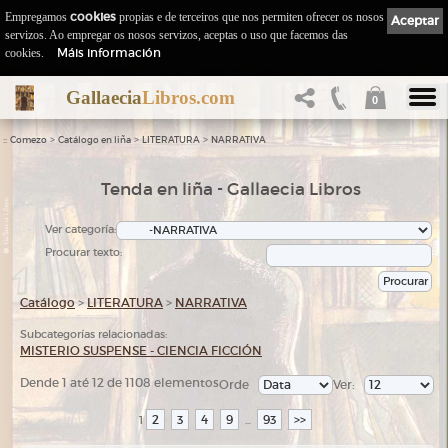
Empregamos
cookies
propias e de terceiros que nos permiten ofrecer os nosos
Aceptar
servizos. Ao empregar os nosos servizos, aceptas o uso que facemos das
Máis información
cookies.
Gallaecia
Libros.com
0
::
>
>
>
Comezo
Catálogo en liña
LITERATURA
NARRATIVA
Tenda en liña - Gallaecia Libros
Ver categoría:
Procurar texto:
Catálogo
>
LITERATURA
>
NARRATIVA
Subcategorías relacionadas:
MISTERIO SUSPENSE - CIENCIA FICCIÓN
Dende 1 até 12 de 1108 elementos
Orde
Ver:
2
3
4
9
93
>>
1
...