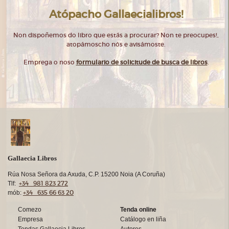
Atópacho Gallaecialibros!
Non dispoñemos do libro que estás a procurar? Non te preocupes!,
atopámoscho nós e avisámoste.
Emprega o noso
formulario de solicitude de busca de libros
.
Gallaecia Libros
Rúa Nosa Señora da Axuda, C.P. 15200 Noia (A Coruña)
+34 981 823 272
Tlf:
+34 635 66 63 20
mób:
Comezo
Tenda online
Empresa
Catálogo en liña