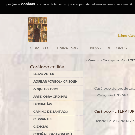
Empregamos
cookies
propias e de terceiros que nos permiten ofrecer os nosos servizos. A
Libros Gale
COMEZO
EMPRESA
TENDA
AUTORES
::
>
>
Comezo
Catálogo en liña
LIT
Catálogo en liña:
BELAS ARTES
AGUILAR / CRISOL - CRISOLÍN
Catálogo de produtos:
ARQUITECTURA
ENSAIO
Categoría:
ARTE: OBRA ORIXINAL
BIOGRAFÍAS
Catálogo
>
LITERATU
CAMIÑO DE SANTIAGO
CERVANTES
Dende 1 até 12 de 617
CIENCIAS
COCIÑA E GASTRONOMÍA