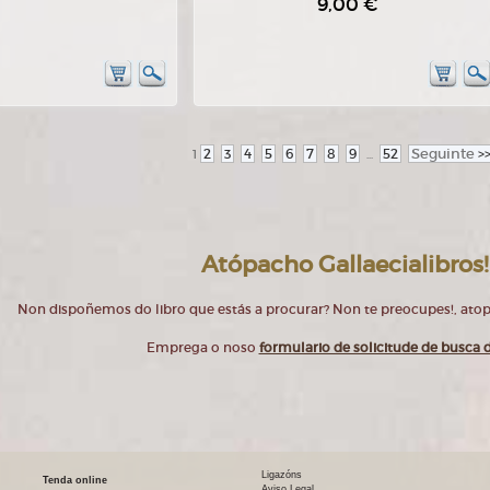
9,00 €
2
3
4
5
6
7
8
9
52
Seguinte
>
1
...
Atópacho Gallaecialibros!
Non dispoñemos do libro que estás a procurar? Non te preocupes!, at
Emprega o noso
formulario de solicitude de busca d
Ligazóns
Tenda online
Aviso Legal