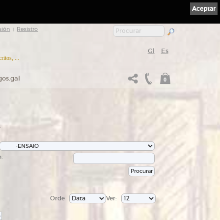
Aceptar
sión
Rexistro
|
Gl
Es
itos, ...
gos.gal
0
s
:
Orde
Ver:
>