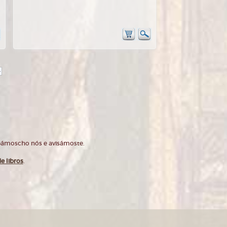
>
opámoscho nós e avisámoste.
e libros
.