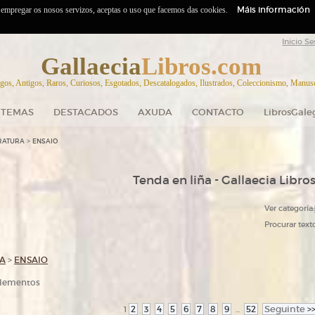
Máis información
o empregar os nosos servizos, aceptas o uso que facemos das cookies.
Inicio Se
Gallaecia
Libros.com
gos, Antigos, Raros, Curiosos, Esgotados, Descatalogados, Ilustrados, Coleccionismo, Manuscr
TEMAS
DESTACADOS
AXUDA
CONTACTO
LibrosGale
>
ERATURA
ENSAIO
Tenda en liña - Gallaecia Libro
Ver categoría:
Procurar texto
RA
>
ENSAIO
 elementos
2
3
4
5
6
7
8
9
52
Seguinte
>
1
...