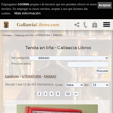
Empregamos
cookies
propias e de terceiros que nos permiten ofrecer os nosos
Aceptar
servizos. Ao empregar os nosos servizos, aceptas o uso que facemos das
Máis información
cookies.
Gallaecia
Libros.com
0
::
>
>
>
Comezo
Catálogo en liña
LITERATURA
ENSAIO
Tenda en liña - Gallaecia Libros
Ver categoría:
Procurar texto:
Catálogo
>
LITERATURA
>
ENSAIO
Dende 1 até 12 de 617 elementos
Orde
Ver:
2
3
4
9
52
>>
1
...