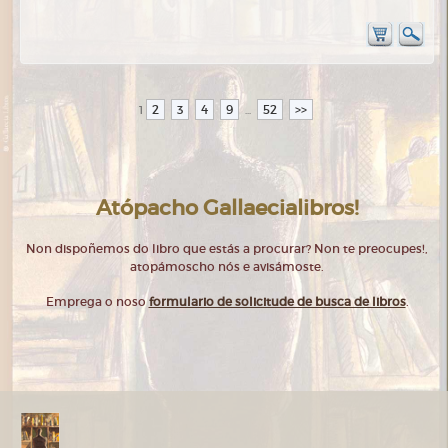
2
3
4
9
52
>>
1
...
Atópacho Gallaecialibros!
Non dispoñemos do libro que estás a procurar? Non te preocupes!,
atopámoscho nós e avisámoste.
Emprega o noso
formulario de solicitude de busca de libros
.