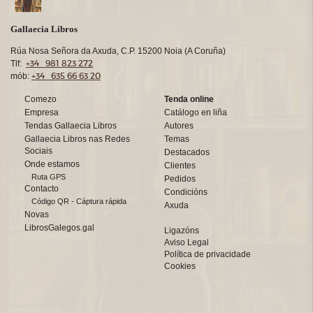
Gallaecia Libros
Rúa Nosa Señora da Axuda, C.P. 15200 Noia (A Coruña)
+34 981 823 272
Tlf:
+34 635 66 63 20
mób:
Comezo
Tenda online
Empresa
Catálogo en liña
Tendas Gallaecia Libros
Autores
Gallaecia Libros nas Redes
Temas
Sociais
Destacados
Onde estamos
Clientes
Ruta GPS
Pedidos
Contacto
Condicións
Código QR - Cáptura rápida
Axuda
Novas
LibrosGalegos.gal
Ligazóns
Aviso Legal
Política de privacidade
Cookies