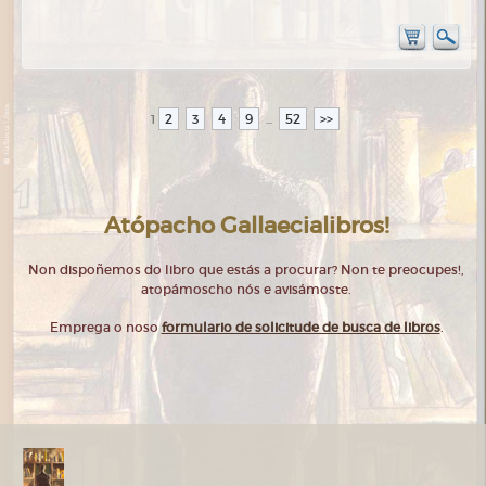
2
3
4
9
52
>>
1
...
Atópacho Gallaecialibros!
Non dispoñemos do libro que estás a procurar? Non te preocupes!,
atopámoscho nós e avisámoste.
Emprega o noso
formulario de solicitude de busca de libros
.