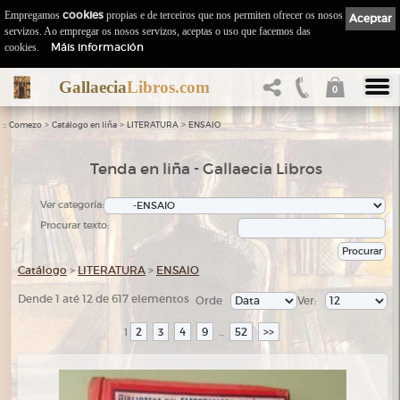
Empregamos
cookies
propias e de terceiros que nos permiten ofrecer os nosos
Aceptar
servizos. Ao empregar os nosos servizos, aceptas o uso que facemos das
Máis información
cookies.
Gallaecia
Libros.com
0
::
>
>
>
Comezo
Catálogo en liña
LITERATURA
ENSAIO
Tenda en liña - Gallaecia Libros
Ver categoría:
Procurar texto:
Catálogo
>
LITERATURA
>
ENSAIO
Dende 1 até 12 de 617 elementos
Orde
Ver:
2
3
4
9
52
>>
1
...