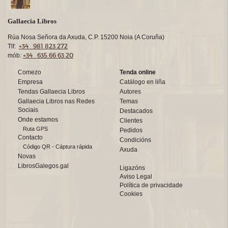
Gallaecia Libros
Rúa Nosa Señora da Axuda, C.P. 15200 Noia (A Coruña)
+34 981 823 272
Tlf:
+34 635 66 63 20
mób:
Comezo
Tenda online
Empresa
Catálogo en liña
Tendas Gallaecia Libros
Autores
Gallaecia Libros nas Redes
Temas
Sociais
Destacados
Onde estamos
Clientes
Ruta GPS
Pedidos
Contacto
Condicións
Código QR - Cáptura rápida
Axuda
Novas
LibrosGalegos.gal
Ligazóns
Aviso Legal
Política de privacidade
Cookies