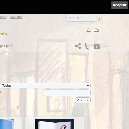
Aceptar
sión
Rexistro
|
Gl
Es
itos, ...
gos.gal
0
s
: