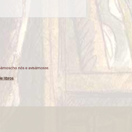
opámoscho nós e avisámoste.
e libros
.