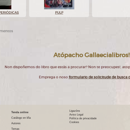
PERIÓDICAS
PULP
ementos
Atópacho Gallaecialibros!
Non dispoñemos do libro que estás a procurar? Non te preocupes!, at
Emprega o noso
formulario de solicitude de busca d
Ligazóns
Tenda online
Aviso Legal
Catálogo en liña
Política de privacidade
Cookies
Autores
Temas