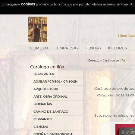
Empregamos
cookies
propias e de terceiros que nos permiten ofrecer os nosos servizos. A
Libros Gale
COMEZO
EMPRESA
TENDA
AUTORES
::
>
Comezo
Catálogo en liña
Catálogo en liña:
BELAS ARTES
AGUILAR / CRISOL - CRISOLÍN
Catálogo de produtos:
ARQUITECTURA
Todas as ca
Categoría:
ARTE: OBRA ORIXINAL
BIOGRAFÍAS
CAMIÑO DE SANTIAGO
Subcategorías relacionad
CERVANTES
CIENCIAS
COCIÑA E GASTRONOMÍA