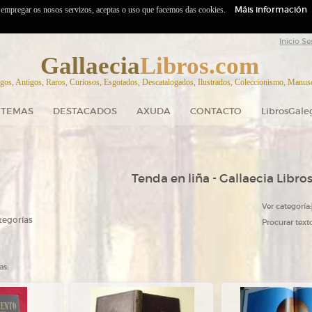
Máis información
o empregar os nosos servizos, aceptas o uso que facemos das cookies.
Inicio Se
Gallaecia
Libros.com
gos, Antigos, Raros, Curiosos, Esgotados, Descatalogados, Ilustrados, Coleccionismo, Manuscr
TEMAS
DESTACADOS
AXUDA
CONTACTO
LibrosGale
Tenda en liña - Gallaecia Libro
Ver categoría:
tegorías
Procurar texto
as: