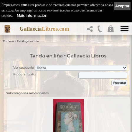
Empregamos
cookies
propias e de terceiros que nos permiten ofrecer os nosos
Aceptar
servizos. Ao empregar os nosos servizos, aceptas o uso que facemos das
Máis información
cookies.
Gallaecia
Libros.com
0
::
>
Comezo
Catálogo en liña
Tenda en liña - Gallaecia Libros
Ver categoría:
Procurar texto:
Subcategorías relacionadas: