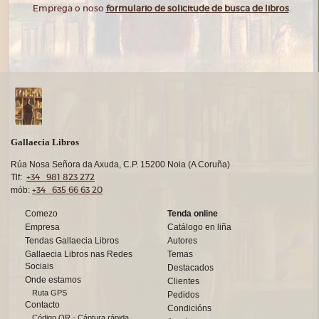
Emprega o noso
formulario de solicitude de busca de libros
.
Gallaecia Libros
Rúa Nosa Señora da Axuda, C.P. 15200 Noia (A Coruña)
+34 981 823 272
Tlf:
+34 635 66 63 20
mób:
Comezo
Tenda online
Empresa
Catálogo en liña
Tendas Gallaecia Libros
Autores
Gallaecia Libros nas Redes
Temas
Sociais
Destacados
Onde estamos
Clientes
Ruta GPS
Pedidos
Contacto
Condicións
Código QR - Cáptura rápida